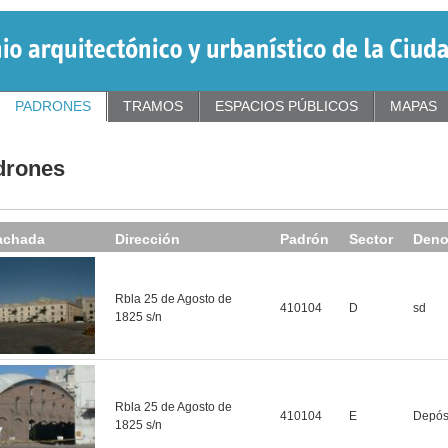
PADRONES
TRAMOS
ESPACIOS PÚBLICOS
MAPAS
drones
achada
Dirección
Padrón
Sector
Deno
Rbla 25 de Agosto de
410104
D
sd
1825 s/n
Rbla 25 de Agosto de
410104
E
Depósi
1825 s/n