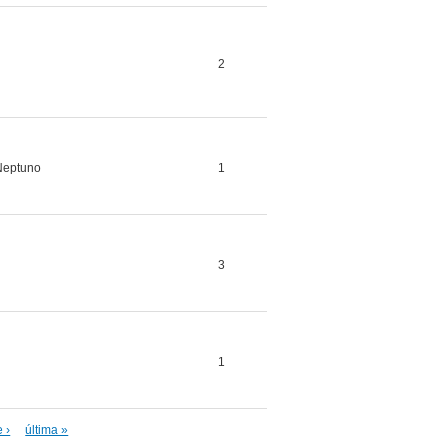
2
Neptuno
1
3
1
 ›
última »