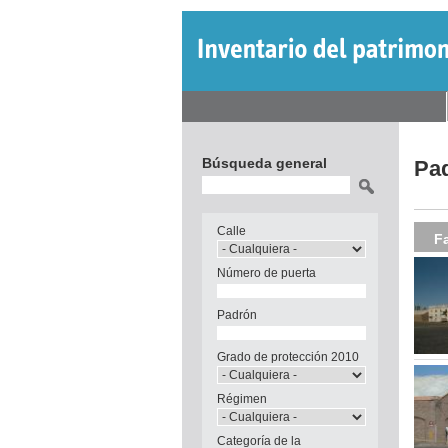
Jump
to
navigation
Back
Menú
to
Back
principal
top
to
Búsqueda general
Pa
top
Buscar
Calle
F
Número de puerta
Padrón
Grado de protección 2010
Régimen
Categoría de la