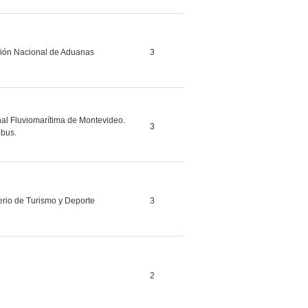
ción Nacional de Aduanas
3
al Fluviomarítima de Montevideo.
3
bus.
erio de Turismo y Deporte
3
2