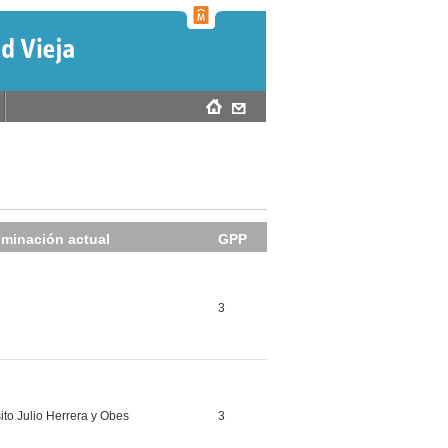
minación actual
GPP
3
to Julio Herrera y Obes
3