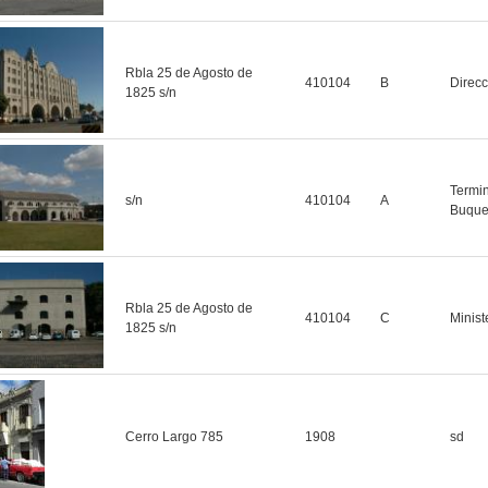
Rbla 25 de Agosto de
410104
B
Direc
1825 s/n
Termin
s/n
410104
A
Buque
Rbla 25 de Agosto de
410104
C
Minist
1825 s/n
Cerro Largo 785
1908
sd