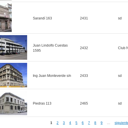
Sarandí 163
2431
sd
Juan Lindolfo Cuestas
2432
Club 
1595
Ing Juan Monteverde s/n
2433
sd
Piedras 113
2465
sd
1
2
3
4
5
6
7
8
9
…
siguiente
inas