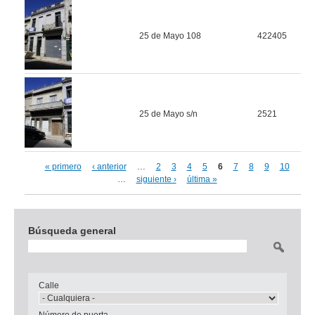
25 de Mayo 108
422405
25 de Mayo s/n
2521
« primero
‹ anterior
…
2
3
4
5
6
7
8
9
10
Páginas
…
siguiente ›
última »
Búsqueda general
Buscar
Calle
Número de puerta