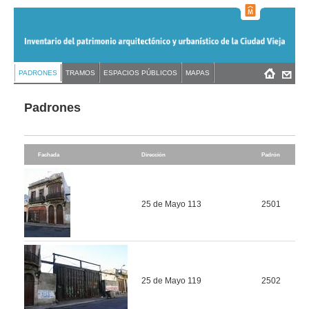
Jump
to
navigation
Back
PADRONES
TRAMOS
ESPACIOS PÚBLICOS
MAPAS
Menú
Back
to
principal
to
top
top
Padrones
Fachada
Dirección
Padrón
25 de Mayo 113
2501
25 de Mayo 119
2502