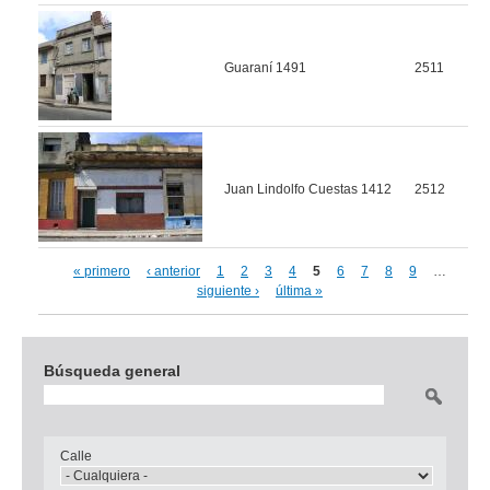
Guaraní 1491
2511
Juan Lindolfo Cuestas 1412
2512
« primero
‹ anterior
1
2
3
4
5
6
7
8
9
…
Páginas
siguiente ›
última »
Búsqueda general
Buscar
Calle