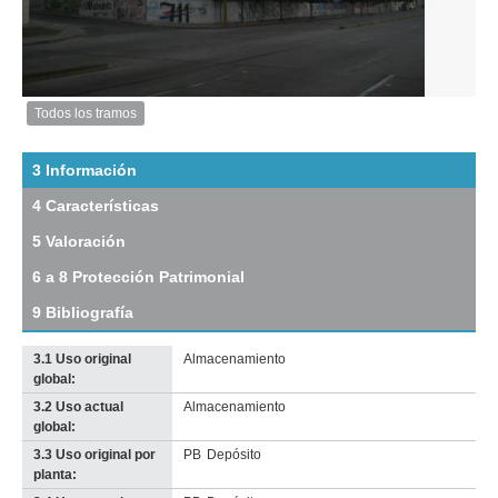
Todos los tramos
Imagen
del
tramo:
3 Información
Rbla
4 Características
25
de
5 Valoración
Agosto
de
6 a 8 Protección Patrimonial
1825
(R
9 Bibliografía
7)
Descargar
3.1 Uso original
Almacenamiento
tamaño
global:
original
3.2 Uso actual
Almacenamiento
Imagen del tramo:
Rbla 25 de Agosto de 1825 (R 7)
global:
Descarga tamaño completo
3.3 Uso original por
PB
Depósito
Anterior
Pausa
Siguiente
planta: