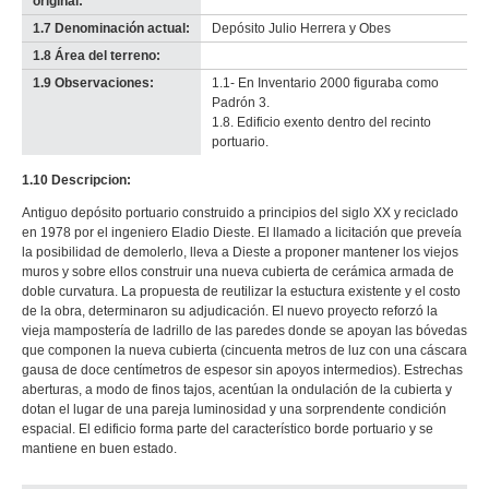
original:
1.7 Denominación actual:
Depósito Julio Herrera y Obes
1.8 Área del terreno:
-
no
1.9 Observaciones:
1.1- En Inventario 2000 figuraba como
info-
Padrón 3.
1.8. Edificio exento dentro del recinto
portuario.
1.10 Descripcion:
Antiguo depósito portuario construido a principios del siglo XX y reciclado
en 1978 por el ingeniero Eladio Dieste. El llamado a licitación que preveía
la posibilidad de demolerlo, lleva a Dieste a proponer mantener los viejos
muros y sobre ellos construir una nueva cubierta de cerámica armada de
doble curvatura. La propuesta de reutilizar la estuctura existente y el costo
de la obra, determinaron su adjudicación. El nuevo proyecto reforzó la
vieja mampostería de ladrillo de las paredes donde se apoyan las bóvedas
que componen la nueva cubierta (cincuenta metros de luz con una cáscara
gausa de doce centímetros de espesor sin apoyos intermedios). Estrechas
aberturas, a modo de finos tajos, acentúan la ondulación de la cubierta y
dotan el lugar de una pareja luminosidad y una sorprendente condición
espacial. El edificio forma parte del característico borde portuario y se
mantiene en buen estado.