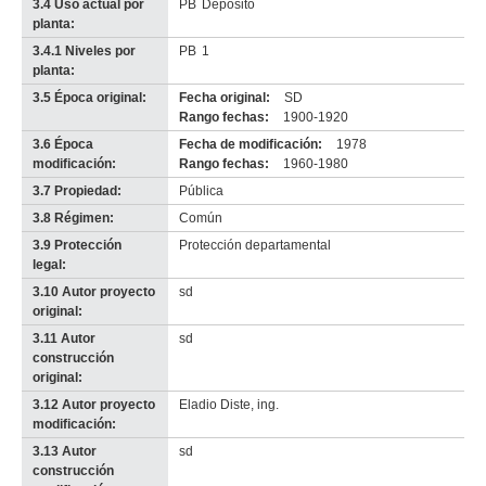
3.4 Uso actual por
PB
Depósito
planta:
3.4.1 Niveles por
PB
1
planta:
3.5 Época original:
Fecha original:
SD
Rango fechas:
1900-1920
3.6 Época
Fecha de modificación:
1978
modificación:
Rango fechas:
1960-1980
3.7 Propiedad:
Pública
3.8 Régimen:
Común
3.9 Protección
Protección departamental
legal:
3.10 Autor proyecto
sd
original:
3.11 Autor
sd
construcción
original:
3.12 Autor proyecto
Eladio Diste, ing.
modificación:
3.13 Autor
sd
construcción