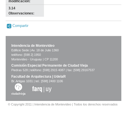
modificación:
3.14
-
Observaciones:
no
info-
Compartir
Intendencia de Montevideo
Edificio Sede | Av. 18 de Julio 1360
teléfono: [598 2] 1950
Montevideo - Uruguay | CP 11200
Comisión Especial Permanente de Ciudad Vieja
Piedras 528 | teléfono: [598] 2915 4087 | fax: [598] 29167537
Facultad de Arquitectura | UdelaR
Br. Artigas 1031 | tel.: [598] 2400 1106
© Copyright 2011 | Intendencia de Montevideo | Todos los derechos reservados