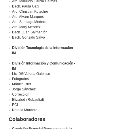
Arq. Mauricio García Dalmás
Bach. Paula Gatti
Arq. Christian Kutscher
Arq. Alvaro Marques
Arq. Santiago Medero
Arq. Mary Méndez
Bach. Juan Salmentón
Bach. Gonzalo Salvo
División Tecnología de la Información -
IM
División Información y Comunicación -
IM
Lic. DG Valeria Gaibisso
Fotógrafos
Mónica Riet
Jorge Sánchez
Corrección
Elizabeth Rebagliatti
ECI
Natalia Mardero
Colaboradores
Comisión Especial Permanente de la