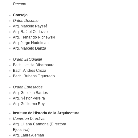
Decano
Consejo
Orden Docente
Arq. Marcelo Payssé
Arq. Rafael Cortazzo
Arq. Fernando Richewski
Arq. Jorge Nudelman
Arq. Marcelo Danza
Orden Estudiantil
Bach. Leticia Dibarboure
Bach. Andrés Croza
Bach. Rubens Figueredo
Orden Egresados
Arq. Gricelda Barrios
Arq. Néstor Pereira
Arq. Guillermo Rey
Instituto de Historia de la Arquitectura
Comisión Directiva
Arq. Liliana Carmona (Directora
Ejecutiva)
Arq. Laura Alemán