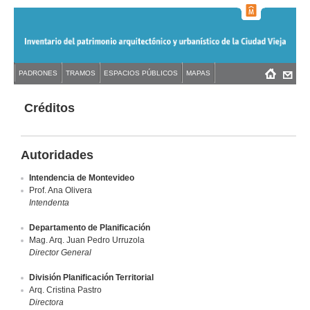
Jump
to
navigation
Back
PADRONES
TRAMOS
ESPACIOS PÚBLICOS
MAPAS
Menú
Back
to
principal
to
top
top
Créditos
Autoridades
Intendencia de Montevideo
Prof. Ana Olivera
Intendenta
Departamento de Planificación
Mag. Arq. Juan Pedro Urruzola
Director General
División Planificación Territorial
Arq. Cristina Pastro
Directora