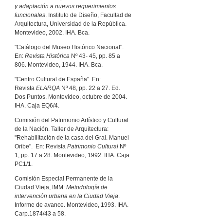
y adaptación a nuevos requerimientos
funcionales
. Instituto de Diseño, Facultad de
Arquitectura, Universidad de la República.
Montevideo, 2002. IHA. Bca.
"Catálogo del Museo Histórico Nacional".
En:
Revista Histórica
Nº 43- 45, pp. 85 a
806. Montevideo, 1944. IHA. Bca.
"Centro Cultural de España". En:
Revista
ELARQA
Nº 48, pp. 22 a 27. Ed.
Dos Puntos. Montevideo, octubre de 2004.
IHA. Caja EQ6/4.
Comisión del Patrimonio Artístico y Cultural
de la Nación. Taller de Arquitectura:
"Rehabilitación de la casa del Gral. Manuel
Oribe". En: Revista
Patrimonio Cultural
Nº
1, pp. 17 a 28. Montevideo, 1992. IHA. Caja
PC1/1.
Comisión Especial Permanente de la
Ciudad Vieja, IMM:
Metodología de
intervención urbana en la Ciudad Vieja
.
Informe de avance. Montevideo, 1993. IHA.
Carp.1874/43 a 58.