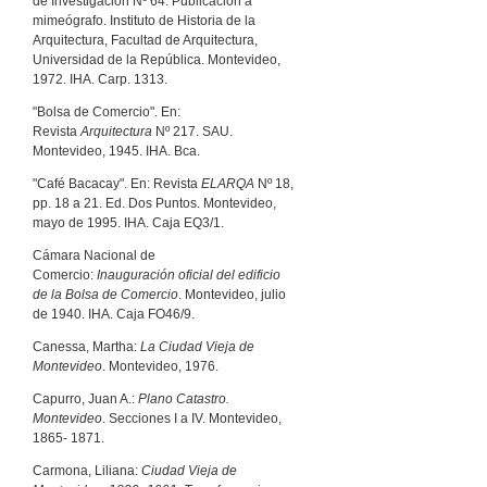
de Investigación Nº 64. Publicación a
mimeógrafo. Instituto de Historia de la
Arquitectura, Facultad de Arquitectura,
Universidad de la República. Montevideo,
1972. IHA. Carp. 1313.
"Bolsa de Comercio". En:
Revista
Arquitectura
Nº 217. SAU.
Montevideo, 1945. IHA. Bca.
"Café Bacacay". En: Revista
ELARQA
Nº 18,
pp. 18 a 21. Ed. Dos Puntos. Montevideo,
mayo de 1995. IHA. Caja EQ3/1.
Cámara Nacional de
Comercio:
Inauguración oficial del edificio
de la Bolsa de Comercio
. Montevideo, julio
de 1940. IHA. Caja FO46/9.
Canessa, Martha:
La Ciudad Vieja de
Montevideo
. Montevideo, 1976.
Capurro, Juan A.:
Plano Catastro.
Montevideo
. Secciones I a IV. Montevideo,
1865- 1871.
Carmona, Liliana:
Ciudad Vieja de