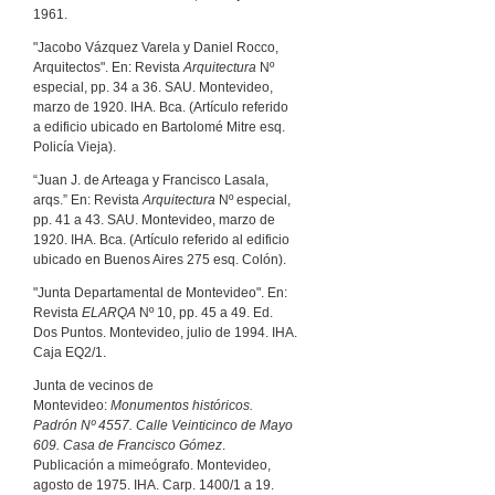
1961.
"Jacobo Vázquez Varela y Daniel Rocco,
Arquitectos". En: Revista
Arquitectura
Nº
especial, pp. 34 a 36. SAU. Montevideo,
marzo de 1920. IHA. Bca. (Artículo referido
a edificio ubicado en Bartolomé Mitre esq.
Policía Vieja).
“Juan J. de Arteaga y Francisco Lasala,
arqs.” En: Revista
Arquitectura
Nº especial,
pp. 41 a 43. SAU. Montevideo, marzo de
1920. IHA. Bca. (Artículo referido al edificio
ubicado en Buenos Aires 275 esq. Colón).
"Junta Departamental de Montevideo". En:
Revista
ELARQA
Nº 10, pp. 45 a 49. Ed.
Dos Puntos. Montevideo, julio de 1994. IHA.
Caja EQ2/1.
Junta de vecinos de
Montevideo:
Monumentos históricos.
Padrón Nº 4557. Calle Veinticinco de Mayo
609. Casa de Francisco Gómez
.
Publicación a mimeógrafo. Montevideo,
agosto de 1975. IHA. Carp. 1400/1 a 19.