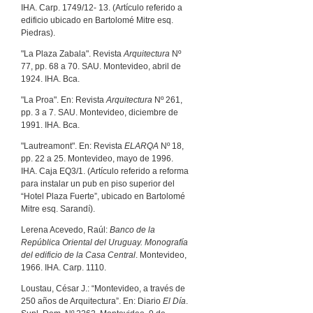
IHA. Carp. 1749/12- 13. (Artículo referido a
edificio ubicado en Bartolomé Mitre esq.
Piedras).
"La Plaza Zabala". Revista
Arquitectura
Nº
77, pp. 68 a 70. SAU. Montevideo, abril de
1924. IHA. Bca.
"La Proa". En: Revista
Arquitectura
Nº 261,
pp. 3 a 7. SAU. Montevideo, diciembre de
1991. IHA. Bca.
"Lautreamont". En: Revista
ELARQA
Nº 18,
pp. 22 a 25. Montevideo, mayo de 1996.
IHA. Caja EQ3/1. (Artículo referido a reforma
para instalar un pub en piso superior del
“Hotel Plaza Fuerte”, ubicado en Bartolomé
Mitre esq. Sarandí).
Lerena Acevedo, Raúl:
Banco de la
República Oriental del Uruguay. Monografía
del edificio de la Casa Central
. Montevideo,
1966. IHA. Carp. 1110.
Loustau, César J.: “Montevideo, a través de
250 años de Arquitectura”. En: Diario
El Día
.