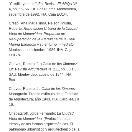
"Credit Lyonnais". En: Revista
ELARQA
Nº
4, pp. 65- 66. Ed. Dos Puntos. Montevideo,
setiembre de 1992. IHA. Caja EQ1/4.
Crespi, Ana María; Inda, Nelson; Mullin,
Roberto:
Renovación Urbana de la Ciudad
Vieja de Montevideo. Propuesta de
Recuperación de la Atarazana de la Real
Marina Española y su entorno inmediato
.
Montevideo, diciembre, 1989. IHA. Caja
FO12/4.
Chaves, Ramiro: "La Casa de los Ximénez".
En: Revista
Arquitectura
Nº 211, pp. 63 a 65.
SAU. Montevideo, agosto de 1944. IHA.
Bca.
Chaves, Ramiro:
La Casa de los Ximénez
.
Monografía. Premio estímulo de la Facultad
de Arquitectura, año 1943. IHA. Carp. 44/1 a
16.
Chebataroff, Jorge Fernando:
La Ciudad
Vieja de Montevideo
. (Evolución de las
ideas y de las formas arquitectónicas. El
patrimonio urbanístico y arquitectónico de la