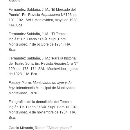
534/23.
Fernández Saldaña, J. M.: "El Mercado del
Puerto". En: Revista
Arquitectura
Nº 126, pp.
101- 102. SAU. Montevideo, mayo de 1928.
IHA. Bca.
Fernández Saldaña, J. M.: "El Templo
Inglés". En: Diario
El Día
. Supl. Dom.
Montevideo, 7 de octubre de 1934. IHA.
Bca.
Fernández Saldaña, J. M.: "Para la historia
del Teatro Solís. En: Revista
Arquitectura
N°
129, pp. 173- 174. SAU. Montevideo, agosto
de 1928. IHA. Bca.
Fossey, Pierre:
Montevideo de ayer y de
hoy
. Intendencia Municipal de Montevideo.
Montevideo, 1976.
Fotografías de la demolición del Templo
Inglés. En: Diario
El Día
. Supl. Dom. Nº 107.
Montevideo, 4 de noviembre de 1934. IHA.
Bca.
García Miranda, Ruben: "A buen puerto".