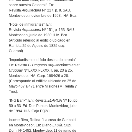
sobre nuestra Catedral". En:
Revista
Arquitectura
N° 227, p. 8. SAU.
Montevideo, noviembre de 1953. IHA. Bca.
“Hotel de inmigrantes”. En:
Revista
Arquitectura
Nº 151, p. 153. SAU.
Montevideo, junio de 1930. IHA. Bca.
(Artículo referido al edificio ubicado en
Rambla 25 de Agosto de 1825 esq.
Guaraní).
"Importantísimo edificio destinado a renta".
En: Revista
El Progreso Arquitectónico en el
Uruguay
Nº LXXXII-LXXXIII, pp. 23 a 25.
Montevideo. IHA. Carp. 1684/26 a 28.
(Corresponde al edificio ubicado en 25 de
Mayo 467 a 471 entre Misiones y Treinta y
Tres).
"ING Bank". En: Revista
ELARQA
Nº 10, pp.
50 a 53. Ed. Dos Puntos. Montevideo, julio
de 1994. IHA. Caja EQ2/1.
Ipuche Riva, Rolina: "La casa de Garibaldi
en Montevideo". En: Diario
El Día
. Supl.
Dom. Nº 1482. Montevideo, 11 de junio de