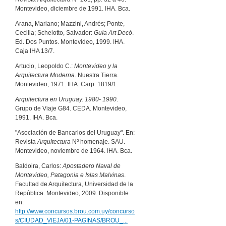
Montevideo, diciembre de 1991. IHA. Bca.
Arana, Mariano; Mazzini, Andrés; Ponte,
Cecilia; Schelotto, Salvador:
Guía Art Decó
.
Ed. Dos Puntos. Montevideo, 1999. IHA.
Caja IHA 13/7.
Artucio, Leopoldo C.:
Montevideo y la
Arquitectura Moderna
. Nuestra Tierra.
Montevideo, 1971. IHA. Carp. 1819/1.
Arquitectura en Uruguay. 1980- 1990
.
Grupo de Viaje G84. CEDA. Montevideo,
1991. IHA. Bca.
"Asociación de Bancarios del Uruguay". En:
Revista
Arquitectura
Nº homenaje. SAU.
Montevideo, noviembre de 1964. IHA. Bca.
Baldoira, Carlos:
Apostadero Naval de
Montevideo, Patagonia e Islas Malvinas
.
Facultad de Arquitectura, Universidad de la
República. Montevideo, 2009. Disponible
en:
http://www.concursos.brou.com.uy/concurso
s/CIUDAD_VIEJA/01-PAGINAS/BROU_...