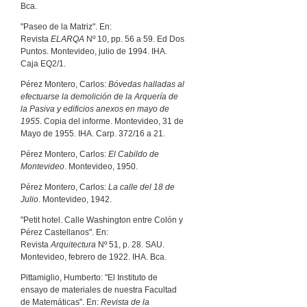
Bca.
"Paseo de la Matriz". En:
Revista
ELARQA
Nº 10, pp. 56 a 59. Ed Dos
Puntos. Montevideo, julio de 1994. IHA.
Caja EQ2/1.
Pérez Montero, Carlos:
Bóvedas halladas al
efectuarse la demolición de la Arquería de
la Pasiva y edificios anexos en mayo de
1955
. Copia del informe. Montevideo, 31 de
Mayo de 1955. IHA. Carp. 372/16 a 21.
Pérez Montero, Carlos:
El Cabildo de
Montevideo
. Montevideo, 1950.
Pérez Montero, Carlos:
La calle del 18 de
Julio
. Montevideo, 1942.
"Petit hotel. Calle Washington entre Colón y
Pérez Castellanos". En:
Revista
Arquitectura
Nº 51, p. 28. SAU.
Montevideo, febrero de 1922. IHA. Bca.
Pittamiglio, Humberto: "El Instituto de
ensayo de materiales de nuestra Facultad
de Matemáticas". En:
Revista de la