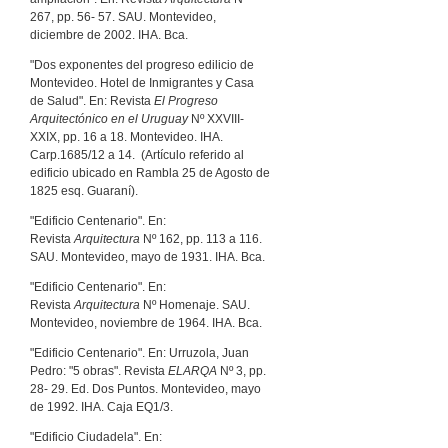
267, pp. 56- 57. SAU. Montevideo,
diciembre de 2002. IHA. Bca.
"Dos exponentes del progreso edilicio de
Montevideo. Hotel de Inmigrantes y Casa
de Salud". En: Revista
El Progreso
Arquitectónico en el Uruguay
Nº XXVIII-
XXIX, pp. 16 a 18. Montevideo. IHA.
Carp.1685/12 a 14. (Artículo referido al
edificio ubicado en Rambla 25 de Agosto de
1825 esq. Guaraní).
"Edificio Centenario". En:
Revista
Arquitectura
Nº 162, pp. 113 a 116.
SAU. Montevideo, mayo de 1931. IHA. Bca.
"Edificio Centenario". En:
Revista
Arquitectura
Nº Homenaje. SAU.
Montevideo, noviembre de 1964. IHA. Bca.
"Edificio Centenario". En: Urruzola, Juan
Pedro: "5 obras". Revista
ELARQA
Nº 3, pp.
28- 29. Ed. Dos Puntos. Montevideo, mayo
de 1992. IHA. Caja EQ1/3.
"Edificio Ciudadela". En: