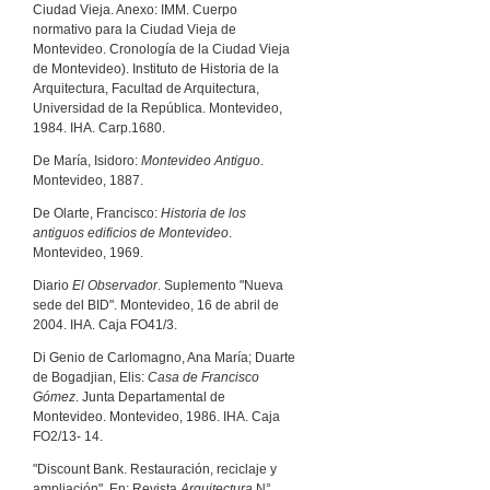
Ciudad Vieja. Anexo: IMM. Cuerpo
normativo para la Ciudad Vieja de
Montevideo. Cronología de la Ciudad Vieja
de Montevideo). Instituto de Historia de la
Arquitectura, Facultad de Arquitectura,
Universidad de la República. Montevideo,
1984. IHA. Carp.1680.
De María, Isidoro:
Montevideo Antiguo
.
Montevideo, 1887.
De Olarte, Francisco:
Historia de los
antiguos edificios de Montevideo
.
Montevideo, 1969.
Diario
El Observador
. Suplemento "Nueva
sede del BID". Montevideo, 16 de abril de
2004. IHA. Caja FO41/3.
Di Genio de Carlomagno, Ana María; Duarte
de Bogadjian, Elis:
Casa de Francisco
Gómez
. Junta Departamental de
Montevideo. Montevideo, 1986. IHA. Caja
FO2/13- 14.
"Discount Bank. Restauración, reciclaje y
ampliación". En: Revista
Arquitectura
N°