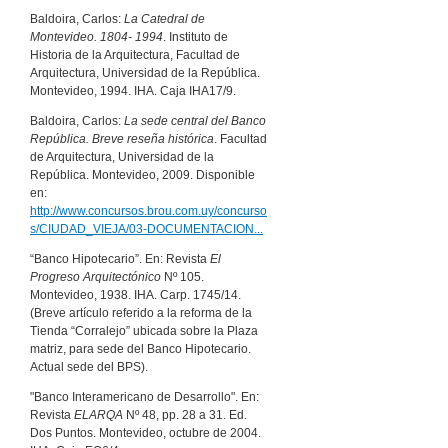
Baldoira, Carlos:
La Catedral de
Montevideo. 1804- 1994
. Instituto de
Historia de la Arquitectura, Facultad de
Arquitectura, Universidad de la República.
Montevideo, 1994. IHA. Caja IHA17/9.
Baldoira, Carlos:
La sede central del Banco
República. Breve reseña histórica
. Facultad
de Arquitectura, Universidad de la
República. Montevideo, 2009. Disponible
en:
http://www.concursos.brou.com.uy/concurso
s/CIUDAD_VIEJA/03-DOCUMENTACION...
“Banco Hipotecario”. En: Revista
El
Progreso Arquitectónico
Nº 105.
Montevideo, 1938. IHA. Carp. 1745/14.
(Breve artículo referido a la reforma de la
Tienda “Corralejo” ubicada sobre la Plaza
matriz, para sede del Banco Hipotecario.
Actual sede del BPS).
"Banco Interamericano de Desarrollo". En:
Revista
ELARQA
Nº 48, pp. 28 a 31. Ed.
Dos Puntos. Montevideo, octubre de 2004.