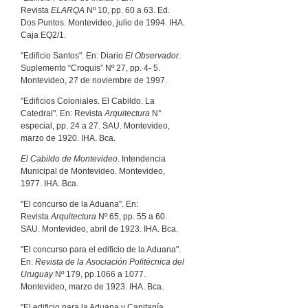
Revista
ELARQA
Nº 10, pp. 60 a 63. Ed.
Dos Puntos. Montevideo, julio de 1994. IHA.
Caja EQ2/1.
"Edificio Santos". En: Diario
El Observador
.
Suplemento “Croquis” Nº 27, pp. 4- 5.
Montevideo, 27 de noviembre de 1997.
"Edificios Coloniales. El Cabildo. La
Catedral". En: Revista
Arquitectura
N°
especial, pp. 24 a 27. SAU. Montevideo,
marzo de 1920. IHA. Bca.
El Cabildo de Montevideo
. Intendencia
Municipal de Montevideo. Montevideo,
1977. IHA. Bca.
"El concurso de la Aduana". En:
Revista
Arquitectura
Nº 65, pp. 55 a 60.
SAU. Montevideo, abril de 1923. IHA. Bca.
"El concurso para el edificio de la Aduana".
En:
Revista de la Asociación Politécnica del
Uruguay
Nº 179, pp.1066 a 1077.
Montevideo, marzo de 1923. IHA. Bca.
"El edificio para la Aduana y Capitanía