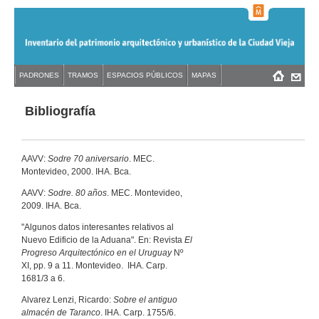
Jump
to
navigation
Back
PADRONES
TRAMOS
ESPACIOS PÚBLICOS
MAPAS
Menú
Back
to
principal
to
top
top
Bibliografía
AAVV:
Sodre 70 aniversario
. MEC.
Montevideo, 2000. IHA. Bca.
AAVV:
Sodre. 80 años
. MEC. Montevideo,
2009. IHA. Bca.
"Algunos datos interesantes relativos al
Nuevo Edificio de la Aduana". En: Revista
El
Progreso Arquitectónico en el Uruguay
Nº
XI, pp. 9 a 11. Montevideo. IHA. Carp.
1681/3 a 6.
Alvarez Lenzi, Ricardo:
Sobre el antiguo
almacén de Taranco
. IHA. Carp. 1755/6.