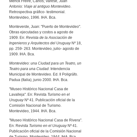
Menck Freire, Carlos; Varese, Juan
Antonio:
Viaje al antiguo Montevideo
.
Retrospectiva gráfico- testimonial.
Montevideo, 1996. IHA. Bca.
Monteverde, Juan: "Puerto de Montevideo".
Obras ejecutadas y costos a agosto de
1909. En:
Revista de la Asociación de
Ingenieros y Arquitectos del Uruguay
Nº 18,
pp. 259- 263. Montevideo, julio- agosto de
1909. IHA. Bca.
Montevideo: una Ciudad para un Teatro, un
Teatro para una Ciudad
. Intendencia
Municipal de Montevideo. Ed. Il Poligráfo.
Padua (Italia), junio 2000. IHA. Bca.
"Museo Histórico Nacional Casa de
Lavalleja". En: Revista
Turismo en el
Uruguay
Nº 41. Publicación oficial de la
Comisión Nacional de Turismo.
Montevideo, 1944. IHA. Bca.
"Museo Histórico Nacional Casa de Rivera".
En: Revista
Turismo en el Uruguay
Nº 41.
Publicación oficial de la Comisión Nacional
de Turismo. Montevideo, 1944. IHA. Bca.