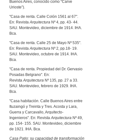
Buenos Aires, conocido como “Carve
Urioste”).
"Casa de renta. Calle Colón 1561 al 67".
En: Revista
Arquitectura
Nº 4, pp. 43- 44.
SAU. Montevideo, diciembre de 1914. IHA.
Bca.
"Casa de renta. Calle 25 de Mayo Nº 535".
En: Revista
Arquitectura
Nº 2, pp.18- 19.
SAU. Montevideo, octubre de 1914. IHA.
Bca.
"Casa de renta. Propiedad del Dr. Gervasio
Posadas Belgrano". En:
Revista
Arquitectura
Nº 135, pp. 27 a 33.
SAU. Montevideo, febrero de 1929. IHA.
Bca.
"Casa habitación. Calle Buenos Aires entre
Ituzaingó y Treinta y Tres. Acosta y Lara,
Guerra y Carcavallo, Arquitecto-
Ingenieros". En: Revista
Arquitectura
Nº 49,
pp. 154- 155. SAU. Montevideo, diciembre
de 1921. IHA. Bca.
Casa Patio: su capacidad de transformación