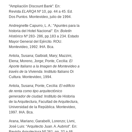
"Ampliación Discount Bank". En:
Revista
ELARQA
Nº 10, pp. 44 a 45. Ed.
Dos Puntos. Montevideo, julio de 1994.
Andregnette Capurro, L. A.: "Apuntes para la
historia del Hotel Nacional". En:
Boletín
Histórico
Nº 283- 286, pp.183 a 234. Estado
Mayor General del Ejército. ROU.
Montevideo, 1992. IHA. Bca.
Antola, Susana; Galbiati, Mary; Mazzini,
Elena; Moreno, Jorge; Ponte, Cecilia:
El
Aporte Italiano a la Imagen de Montevideo a
través de la Vivienda
. Instituto Italiano Di
Cultura. Montevideo, 1994.
Antola, Susana; Ponte, Cecilia:
El edificio
de renta como tipo arquitectónico
generador de ciudad
. Instituto de Historia
de la Arquitectura, Facultad de Arquitectura,
Universidad de la República. Montevideo,
1997. IHA. Bca.
Arana, Mariano; Garabelli, Lorenzo; Livni,
José Luis: “Arquitecto Juan. A. Aubriot”. En:
Revista
Arquitectura
Nº 261, pp. 32 a 46.