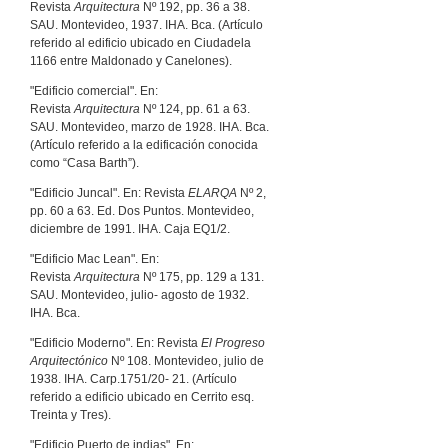
Revista
Arquitectura
Nº 192, pp. 36 a 38.
SAU. Montevideo, 1937. IHA. Bca. (Artículo
referido al edificio ubicado en Ciudadela
1166 entre Maldonado y Canelones).
"Edificio comercial". En:
Revista
Arquitectura
Nº 124, pp. 61 a 63.
SAU. Montevideo, marzo de 1928. IHA. Bca.
(Artículo referido a la edificación conocida
como “Casa Barth”).
"Edificio Juncal". En: Revista
ELARQA
Nº 2,
pp. 60 a 63. Ed. Dos Puntos. Montevideo,
diciembre de 1991. IHA. Caja EQ1/2.
"Edificio Mac Lean". En:
Revista
Arquitectura
Nº 175, pp. 129 a 131.
SAU. Montevideo, julio- agosto de 1932.
IHA. Bca.
"Edificio Moderno". En: Revista
El Progreso
Arquitectónico
Nº 108. Montevideo, julio de
1938. IHA. Carp.1751/20- 21. (Artículo
referido a edificio ubicado en Cerrito esq.
Treinta y Tres).
"Edificio Puerto de indias". En: