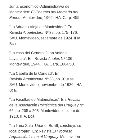
Junta Económico- Administrativa de
Montevideo:
El Contrato del Mercado del
Puerto
. Montevideo, 1902. IHA. Carp. 455.
“La Aduana Vieja de Montevideo”. En:
Revista
Arquitectura
Nº 82, pp. 175- 176.
SAU. Montevideo, setiembre de 1924. IHA.
Bca.
"La casa del General Juan Antonio
Lavalleja". En: Revista
Anales
Nº 136.
Montevideo, 1944. IHA. Carp. 1664/50.
"La Capilla de la Caridad". En:
Revista
Arquitectura
Nº 38, pp. 91 y ss.
SAU. Montevideo, noviembre de 1920. IHA.
Bca.
"La Facultad de Matemáticas". En:
Revista
de la Asociación Politécnica del Uruguay
Nº
66, pp. 205 a 208. Montevideo, octubre de
1913. IHA. Bca.
"La firma Sala- Uriarte- Boffill, construye su
local propio". En: Revista
El Progreso
Arquitectónico en el Uruguay
. Montevideo.