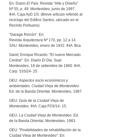
En: Diario
El País
. Revista “Arte y Diseño”
Nº 55, p. 49. Montevideo, junio de 1997.
IHA. Caja AyD 2/3. (Breve artículo referido al
reciclaje del Edifico Santos, ubicado en el
Recinto Portuario).
"Garage Rincón". En:
Revista
Arquitectura
Nº 170, pp. 12 a 14.
SAU. Montevideo, enero de 1932. IHA. Bca.
Garet, Enrique Ricardo: "El nuevo Mercado
Central". En: Diario
El Día
. Supl.
Montevideo, 18 de setiembre de 1960. IHA.
Carp. 533/24- 25.
GEU:
Aspectos socio económicos y
ambientales. Ciudad Vieja de Montevideo
.
Ed. de la Banda Oriental. Montevideo, 1987.
GEU:
Guía de la Ciudad Vieja de
Montevideo
. IHA. Caja FO3/14- 15.
GEU:
La Ciudad Vieja de Montevideo
. Ed.
de la Banda Oriental. Montevideo, 1983.
GEU: "Posibilidades de rehabilitación de la
Ciudad Vieja de Montevideo". En: