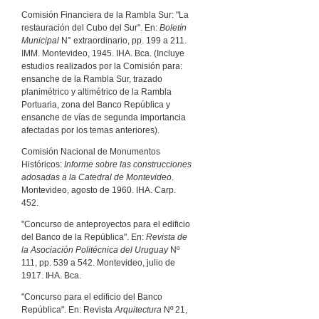
Comisión Financiera de la Rambla Sur: "La
restauración del Cubo del Sur". En:
Boletín
Municipal
N° extraordinario, pp. 199 a 211.
IMM. Montevideo, 1945. IHA. Bca. (Incluye
estudios realizados por la Comisión para:
ensanche de la Rambla Sur, trazado
planimétrico y altimétrico de la Rambla
Portuaria, zona del Banco República y
ensanche de vías de segunda importancia
afectadas por los temas anteriores).
Comisión Nacional de Monumentos
Históricos:
Informe sobre las construcciones
adosadas a la Catedral de Montevideo
.
Montevideo, agosto de 1960. IHA. Carp.
452.
"Concurso de anteproyectos para el edificio
del Banco de la República". En:
Revista de
la Asociación Politécnica del Uruguay
Nº
111, pp. 539 a 542. Montevideo, julio de
1917. IHA. Bca.
"Concurso para el edificio del Banco
República". En: Revista
Arquitectura
Nº 21,