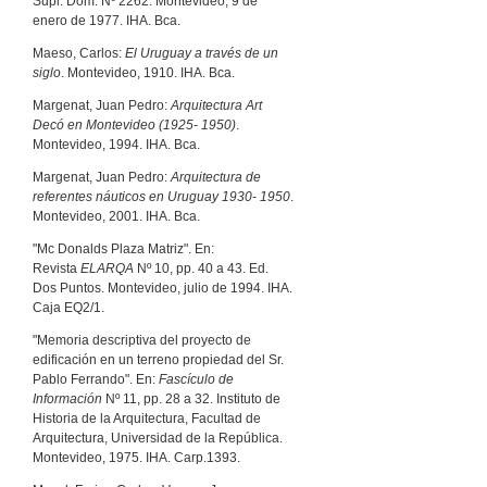
Supl. Dom. Nº 2262. Montevideo, 9 de
enero de 1977. IHA. Bca.
Maeso, Carlos:
El Uruguay a través de un
siglo
. Montevideo, 1910. IHA. Bca.
Margenat, Juan Pedro:
Arquitectura Art
Decó en Montevideo (1925- 1950)
.
Montevideo, 1994. IHA. Bca.
Margenat, Juan Pedro:
Arquitectura de
referentes náuticos en Uruguay 1930- 1950
.
Montevideo, 2001. IHA. Bca.
"Mc Donalds Plaza Matriz". En:
Revista
ELARQA
Nº 10, pp. 40 a 43. Ed.
Dos Puntos. Montevideo, julio de 1994. IHA.
Caja EQ2/1.
"Memoria descriptiva del proyecto de
edificación en un terreno propiedad del Sr.
Pablo Ferrando". En:
Fascículo de
Información
Nº 11, pp. 28 a 32. Instituto de
Historia de la Arquitectura, Facultad de
Arquitectura, Universidad de la República.
Montevideo, 1975. IHA. Carp.1393.