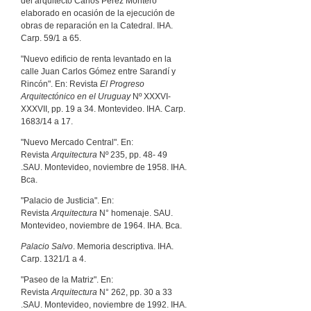
del arquitecto Carlos Pérez Montero
elaborado en ocasión de la ejecución de
obras de reparación en la Catedral. IHA.
Carp. 59/1 a 65.
"Nuevo edificio de renta levantado en la
calle Juan Carlos Gómez entre Sarandí y
Rincón". En: Revista
El Progreso
Arquitectónico en el Uruguay
Nº XXXVI-
XXXVII, pp. 19 a 34. Montevideo. IHA. Carp.
1683/14 a 17.
"Nuevo Mercado Central". En:
Revista
Arquitectura
Nº 235, pp. 48- 49
.SAU. Montevideo, noviembre de 1958. IHA.
Bca.
"Palacio de Justicia". En:
Revista
Arquitectura
N° homenaje. SAU.
Montevideo, noviembre de 1964. IHA. Bca.
Palacio Salvo
. Memoria descriptiva. IHA.
Carp. 1321/1 a 4.
"Paseo de la Matriz". En:
Revista
Arquitectura
N° 262, pp. 30 a 33
.SAU. Montevideo, noviembre de 1992. IHA.