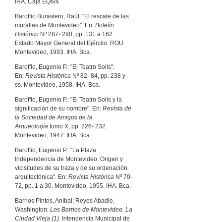
IHA. Caja EQ6/4.
Baroffio Burastero, Raúl: "El rescate de las
murallas de Montevideo". En:
Boletín
Histórico
Nº 287- 290, pp. 131 a 162.
Estado Mayor General del Ejército. ROU.
Montevideo, 1993. IHA. Bca.
Baroffio, Eugenio P.: "El Teatro Solís".
En:
Revista Histórica
Nº 82- 84, pp. 238 y
ss. Montevideo, 1958. IHA. Bca.
Baroffio, Eugenio P.: "El Teatro Solís y la
significación de su nombre". En:
Revista de
la Sociedad de Amigos de la
Arqueología
tomo X, pp. 226- 232.
Montevideo, 1947. IHA. Bca.
Baroffio, Eugenio P.: "La Plaza
Independencia de Montevideo. Origen y
vicisitudes de su traza y de su ordenación
arquitectónica". En:
Revista Histórica
Nº 70-
72, pp. 1 a 30. Montevideo, 1955. IHA. Bca.
Barrios Pintos, Aníbal; Reyes Abadie,
Washington:
Los Barrios de Montevideo. La
Ciudad Vieja (1)
. Intendencia Municipal de