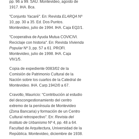
pp. 96 a 99. SAU. Montevideo, agosto de
1917. IHA. Bca.
"Conjunto Yacaré". En: Revista
ELARQA
Nº
10, pp. 30 a 35. Ed. Dos Puntos.
Montevideo, julio de 1994. IHA. Caja EQ2/1.
"Cooperativa de Ayuda Mutua COVICIVI.
Reciclaje con historia". En: Revista
Vivienda
Popular
Nº 3, pp. 57 a 61. PROFI.
Montevideo, julio de 1998. IHA. Caja
VIV1/5.
Copia de expediente 0083/02 de la
Comisión de Patrimonio Cultural de la
Nación sobre los cuartos de la Catedral de
Montevideo. IHA. Carp.1942/0 a 67.
Cravotto, Mauricio: “Contribución al estudio
del descongestionamiento del centro
extremo de la península de Montevideo
(Zona Bancaria) y formación de un Centro
Cultural retrospectivo”. En:
Revista del
Instituto de Urbanismo
Nº 4, pp. 48 a 64.
Facultad de Arquitectura, Universidad de la
República. Montevideo, diciembre de 1938.