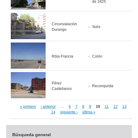
de 1825
Circunvalación
Solis
Durango
Rbla Francia
Colón
Pérez
Reconquista
Castellanos
« primero
‹ anterior
…
6
7
8
9
10
11
12
13
Páginas
14
siguiente ›
última »
Búsqueda general