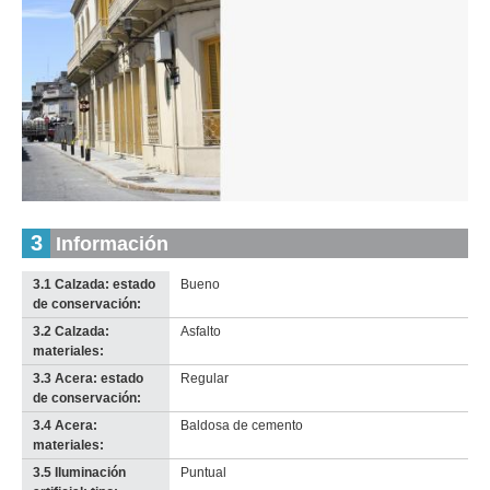
Inventario 2010
Inventario 2010
Guaraní (G 2)
Guaraní (G 2)
Descargar tamaño original
Descargar tamaño original
Inventario
3
Información
Anterior
Pausa
Siguiente
2010
Descargar
3.1 Calzada: estado
Bueno
imagen
de conservación:
original
3.2 Calzada:
Asfalto
materiales:
3.3 Acera: estado
Regular
de conservación:
3.4 Acera:
Baldosa de cemento
materiales:
3.5 Iluminación
Puntual