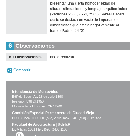
presentan una cierta homogeneidad de
alturas, alineaciones y lenguaje arquitectónico
(Padrones 2561, 2562, 2563). Sobre la acera
oeste se destaca un vacío de importantes
dimensiones que afecta negativamente al
tramo (Padrón 2473).
6
Observaciones
6.1 Observaciones:
No se realizan.
Compartir
Intendencia de Montevideo
Edificio Sede | Av. 18 de Julio 1360
teléfono: [598 2] 1950
Montevideo - Uruguay | CP 11200
Comisión Especial Permanente de Ciudad Vieja
Piedras 528 | teléfono: [598] 2915 4087 | fax: [598] 29167537
Facultad de Arquitectura | UdelaR
Br. Artigas 1031 | tel.: [598] 2400 1106