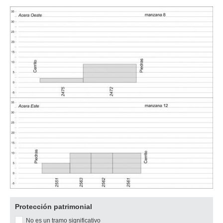
Descargar
Protección patrimonial
imagen
No es un tramo significativo
original