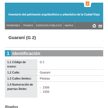
Jump
to
navigation
Back
PADRONES
TRAMOS
ESPACIOS PÚBLICOS
MAPAS
Menú
Back
to
principal
to
top
top
Guaraní (G 2)
1
Identificación
1.1 Código de
G 2
tramo:
1.2 Calle:
Guaraní
1.3 Calles limites:
Piedras
1.4 Numeración de
1506
puertas límite:
1550
Alzados