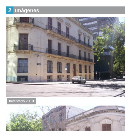
2
Imágenes
Inventario 2010
Inventario
2010
Descargar
imagen
original