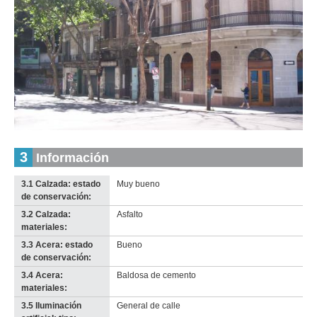
Inventario 2010
Inventario 2010
San José (SJ 2)
San José (SJ 2)
Descargar tamaño original
Descargar tamaño original
Inventario
3
Información
Anterior
Pausa
Siguiente
2010
Descargar
3.1 Calzada: estado
Muy bueno
imagen
de conservación:
original
3.2 Calzada:
Asfalto
materiales:
3.3 Acera: estado
Bueno
de conservación:
3.4 Acera:
Baldosa de cemento
materiales:
3.5 Iluminación
General de calle