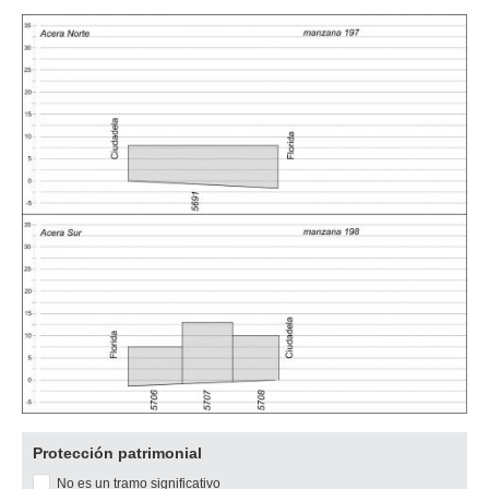
Descargar
Protección patrimonial
imagen
No es un tramo significativo
original