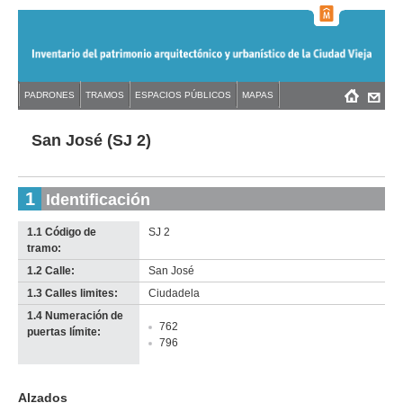
Jump
to
navigation
Back
PADRONES
TRAMOS
ESPACIOS PÚBLICOS
MAPAS
Menú
Back
to
principal
to
top
top
San José (SJ 2)
1
Identificación
1.1 Código de
SJ 2
tramo:
1.2 Calle:
San José
1.3 Calles limites:
Ciudadela
1.4 Numeración de
762
puertas límite:
796
Alzados