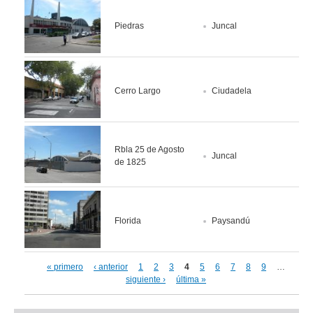
Piedras
Juncal
Cerro Largo
Ciudadela
Rbla 25 de Agosto
Juncal
de 1825
Florida
Paysandú
« primero
‹ anterior
1
2
3
4
5
6
7
8
9
…
Páginas
siguiente ›
última »