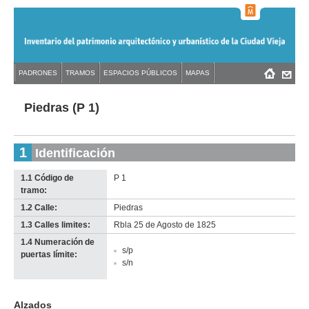
Jump
to
navigation
Back
PADRONES
TRAMOS
ESPACIOS PÚBLICOS
MAPAS
Menú
Back
to
principal
to
top
top
Piedras (P 1)
1
Identificación
1.1 Código de
P 1
tramo:
1.2 Calle:
Piedras
1.3 Calles limites:
Rbla 25 de Agosto de 1825
1.4 Numeración de
s/p
puertas límite:
s/n
Alzados