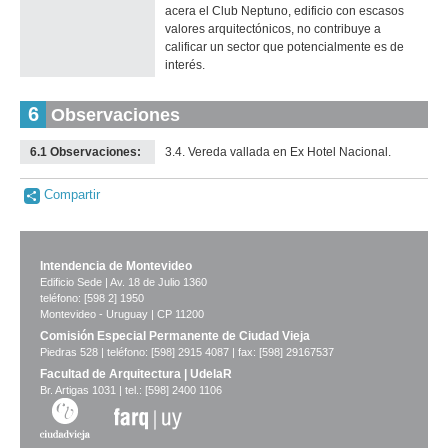
acera el Club Neptuno, edificio con escasos
valores arquitectónicos, no contribuye a
calificar un sector que potencialmente es de
interés.
6
Observaciones
6.1 Observaciones:
3.4. Vereda vallada en Ex Hotel Nacional.
Compartir
Intendencia de Montevideo
Edificio Sede | Av. 18 de Julio 1360
teléfono: [598 2] 1950
Montevideo - Uruguay | CP 11200
Comisión Especial Permanente de Ciudad Vieja
Piedras 528 | teléfono: [598] 2915 4087 | fax: [598] 29167537
Facultad de Arquitectura | UdelaR
Br. Artigas 1031 | tel.: [598] 2400 1106