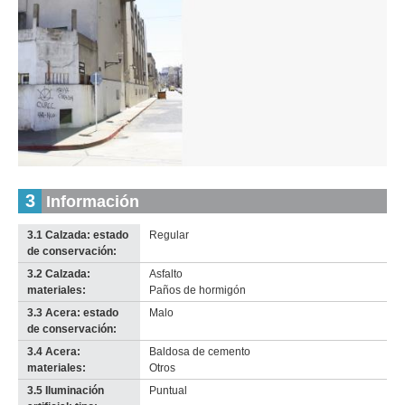
Inventario 2010
Inventario 2010
Piedras (P 1)
Piedras (P 1)
Descargar tamaño original
Descargar tamaño original
Inventario
3
Información
Anterior
Pausa
Siguiente
2010
Descargar
3.1 Calzada: estado
Regular
imagen
de conservación:
original
3.2 Calzada:
Asfalto
materiales:
Paños de hormigón
3.3 Acera: estado
Malo
de conservación:
3.4 Acera:
Baldosa de cemento
materiales:
Otros
3.5 Iluminación
Puntual