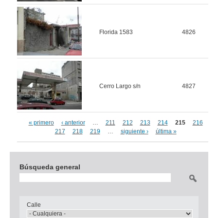
Florida 1583
4826
Cerro Largo s/n
4827
« primero
‹ anterior
…
211
212
213
214
215
216
Páginas
217
218
219
…
siguiente ›
última »
Búsqueda general
Buscar
Calle