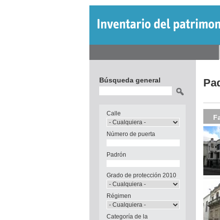
Jump
to
navigation
Back
Menú
to
Back
principal
top
to
Búsqueda general
Pa
top
Buscar
Calle
F
Número de puerta
Padrón
Grado de protección 2010
Régimen
Categoría de la