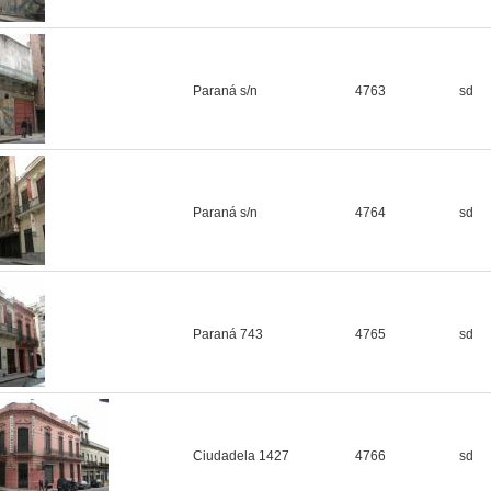
Paraná s/n
4763
sd
Paraná s/n
4764
sd
Paraná 743
4765
sd
Ciudadela 1427
4766
sd