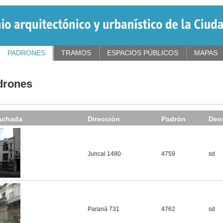
PADRONES
TRAMOS
ESPACIOS PÚBLICOS
MAPAS
drones
achada
Dirección
Padrón
Den
Juncal 1480
4759
sd
Paraná 731
4762
sd