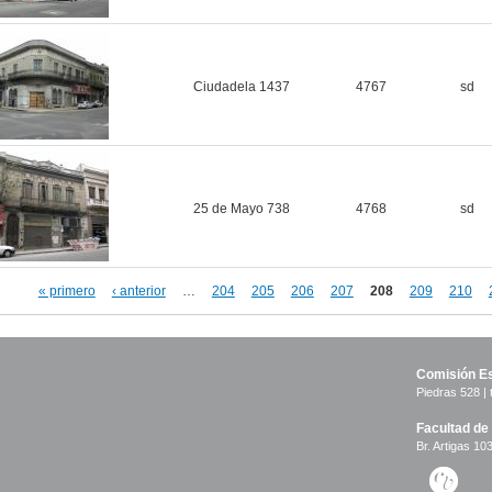
Ciudadela 1437
4767
sd
25 de Mayo 738
4768
sd
« primero
‹ anterior
…
204
205
206
207
208
209
210
inas
Comisión Es
Piedras 528 | 
Facultad de
Br. Artigas 103