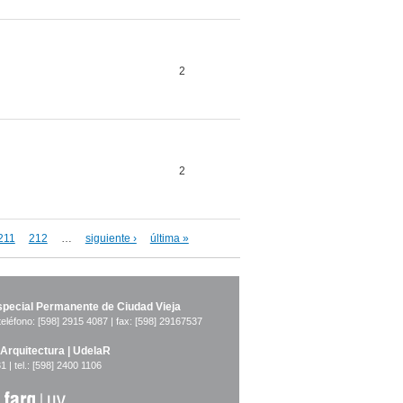
2
2
211
212
…
siguiente ›
última »
pecial Permanente de Ciudad Vieja
teléfono: [598] 2915 4087 | fax: [598] 29167537
 Arquitectura | UdelaR
1 | tel.: [598] 2400 1106