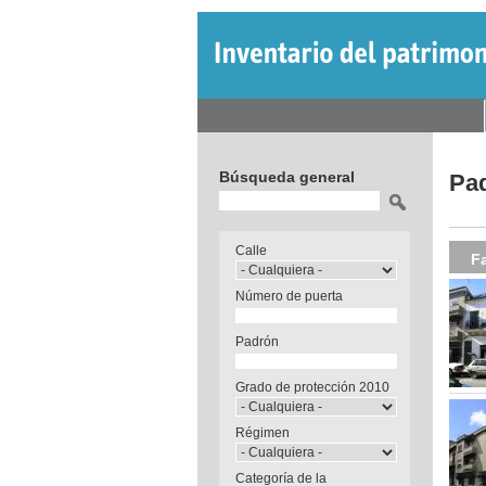
Jump
to
navigation
Back
Menú
to
Back
principal
top
to
Búsqueda general
Pa
top
Buscar
Calle
F
Número de puerta
Padrón
Grado de protección 2010
Régimen
Categoría de la