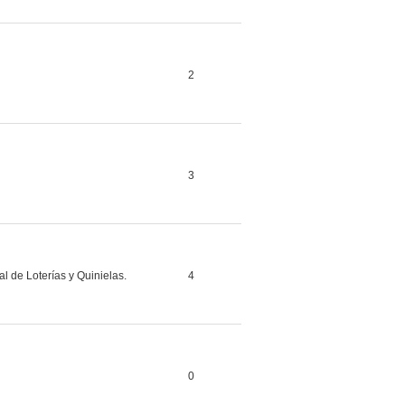
2
3
l de Loterías y Quinielas.
4
0