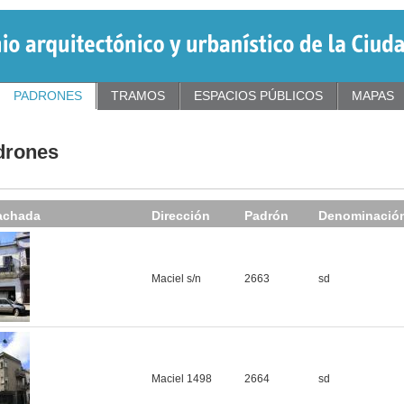
PADRONES
TRAMOS
ESPACIOS PÚBLICOS
MAPAS
drones
achada
Dirección
Padrón
Denominación
Maciel s/n
2663
sd
Maciel 1498
2664
sd