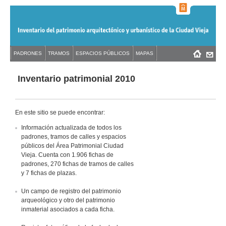
Jump
to
navigation
Back
PADRONES
TRAMOS
ESPACIOS PÚBLICOS
MAPAS
Menú
Back
to
principal
to
top
top
Inventario patrimonial 2010
En este sitio se puede encontrar:
Información actualizada de todos los
padrones, tramos de calles y espacios
públicos del Área Patrimonial Ciudad
Vieja. Cuenta con 1.906 fichas de
padrones, 270 fichas de tramos de calles
y 7 fichas de plazas.
Un campo de registro del patrimonio
arqueológico y otro del patrimonio
inmaterial asociados a cada ficha.