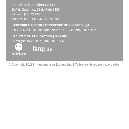
Imagen del tramo:
Rbla 25 de Agosto de 1825 (R 6)
Intendencia de Montevideo
Descarga tamaño completo
Edificio Sede | Av. 18 de Julio 1360
Anterior
Pausa
Siguiente
teléfono: [598 2] 1950
Montevideo - Uruguay | CP 11200
Comisión Especial Permanente de Ciudad Vieja
Piedras 528 | teléfono: [598] 2915 4087 | fax: [598] 29167537
Facultad de Arquitectura | UdelaR
Br. Artigas 1031 | tel.: [598] 2400 1106
© Copyright 2011 | Intendencia de Montevideo | Todos los derechos reservados