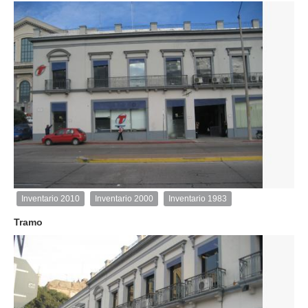
2
de
3
Inventario 2010
Inventario 2000
Inventario 1983
Inventario
2010
Tramo
Exterior
Descargar
imagen
original