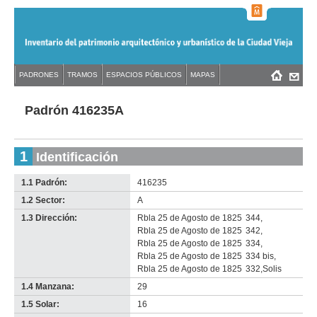
Jump
to
navigation
Back
PADRONES
TRAMOS
ESPACIOS PÚBLICOS
MAPAS
Menú
Back
to
principal
to
top
top
Padrón 416235A
1
Identificación
1.1 Padrón:
416235
1.2 Sector:
A
1.3 Dirección:
Rbla 25 de Agosto de 1825
344
,
Rbla 25 de Agosto de 1825
342
,
Rbla 25 de Agosto de 1825
334
,
Rbla 25 de Agosto de 1825
334 bis
,
Rbla 25 de Agosto de 1825
332
,
Solis
1.4 Manzana:
29
1.5 Solar:
16