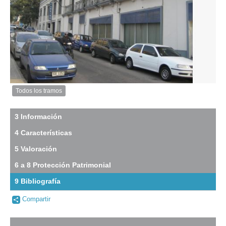
Inventario 2010
Descarga tamaño original
Anterior
Pausa
Siguiente
Todos los tramos
Imagen
del
tramo:
3 Información
Solis
4 Características
(So
1)
5 Valoración
Descargar
tamaño
6 a 8 Protección Patrimonial
original
9 Bibliografía
-
Compartir
no
info-