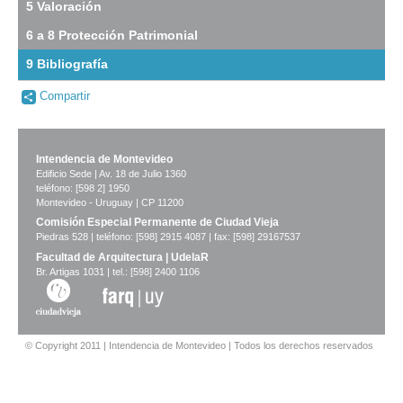
5 Valoración
Descargar
tamaño
6 a 8 Protección Patrimonial
original
9 Bibliografía
-
Compartir
no
info-
Intendencia de Montevideo
Edificio Sede | Av. 18 de Julio 1360
teléfono: [598 2] 1950
Montevideo - Uruguay | CP 11200
Comisión Especial Permanente de Ciudad Vieja
Piedras 528 | teléfono: [598] 2915 4087 | fax: [598] 29167537
Facultad de Arquitectura | UdelaR
Br. Artigas 1031 | tel.: [598] 2400 1106
© Copyright 2011 | Intendencia de Montevideo | Todos los derechos reservados