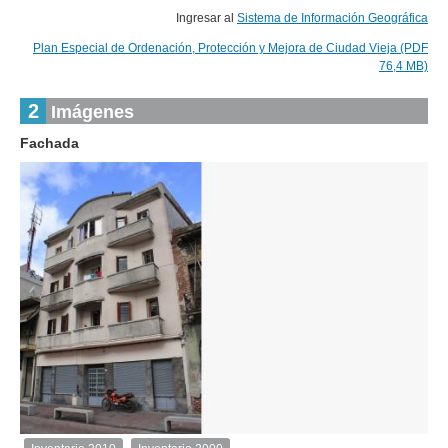
Ingresar al
Sistema de Información Geográfica
Plan Especial de Ordenación, Protección y Mejora de Ciudad Vieja (PDF
76,4 MB)
2
Imágenes
Fachada
1
de
1