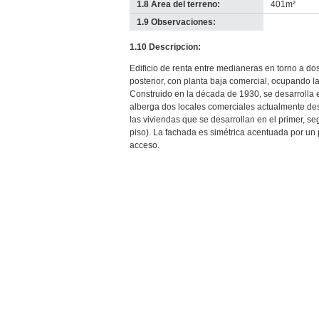
1.8 Área del terreno:
401m²
1.9 Observaciones:
-
no
1.10 Descripcion:
info-
Edificio de renta entre medianeras en torno a dos
posterior, con planta baja comercial, ocupando la 
Construido en la década de 1930, se desarrolla e
alberga dos locales comerciales actualmente d
las viviendas que se desarrollan en el primer, se
piso). La fachada es simétrica acentuada por un 
acceso.