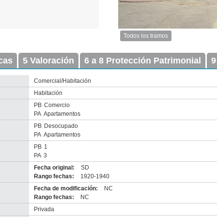
Todos los tramos
Imagen
del
icas
5 Valoración
6 a 8 Protección Patrimonial
tramo:
9
Piedras
(P
Comercial/Habitación
4)
Habitación
Descargar
tamaño
PB
Comercio
original
PA
Apartamentos
PB
Desocupado
PA
Apartamentos
PB
1
PA
3
Fecha original:
SD
Rango fechas:
1920-1940
Fecha de modificación:
NC
Rango fechas:
NC
Privada