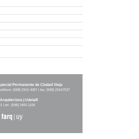
pecial Permanente de Ciudad Vieja
teléfono: [598] 2915 4087 | fax: [598] 29167537
 Arquitectura | UdelaR
1 | tel.: [598] 2400 1106