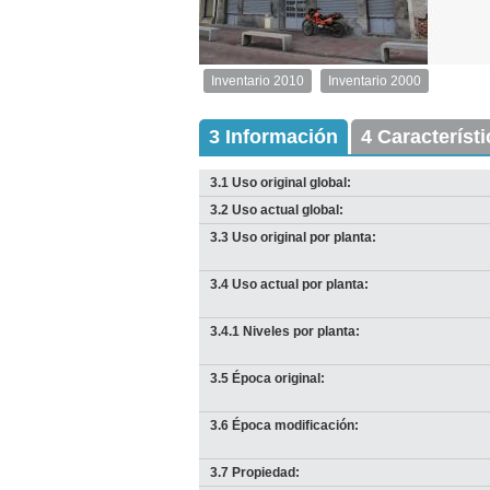
1
de
1
Inventario 2010
Inventario 2000
Inventario
2010
Exterior
3 Información
4 Característ
Descargar
imagen
3.1 Uso original global:
original
3.2 Uso actual global:
3.3 Uso original por planta:
3.4 Uso actual por planta:
3.4.1 Niveles por planta:
3.5 Época original:
3.6 Época modificación:
3.7 Propiedad: