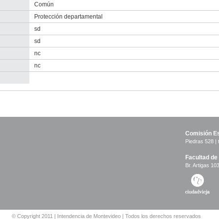
Común
Protección departamental
sd
sd
nc
nc
-
no
info-
Comisión Es
Piedras 528 | 
Facultad de
Br. Artigas 103
© Copyright 2011 | Intendencia de Montevideo | Todos los derechos reservados