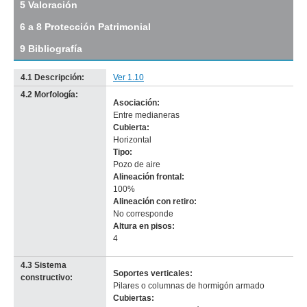
5 Valoración
Descargar
tamaño
6 a 8 Protección Patrimonial
original
9 Bibliografía
4.1 Descripción:
Ver 1.10
4.2 Morfología:
Asociación:
Entre medianeras
Cubierta:
Horizontal
Tipo:
Pozo de aire
Alineación frontal:
100%
Alineación con retiro:
No corresponde
-
Altura en pisos:
no
4
info-
4.3 Sistema
Soportes verticales:
constructivo:
Pilares o columnas de hormigón armado
Cubiertas: