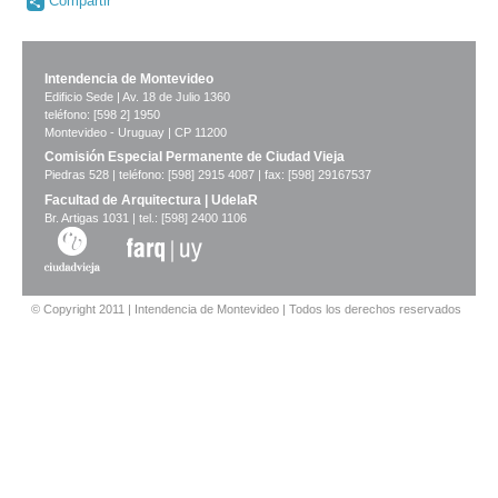
Compartir
Intendencia de Montevideo
Edificio Sede | Av. 18 de Julio 1360
teléfono: [598 2] 1950
Montevideo - Uruguay | CP 11200
Comisión Especial Permanente de Ciudad Vieja
Piedras 528 | teléfono: [598] 2915 4087 | fax: [598] 29167537
Facultad de Arquitectura | UdelaR
Br. Artigas 1031 | tel.: [598] 2400 1106
© Copyright 2011 | Intendencia de Montevideo | Todos los derechos reservados