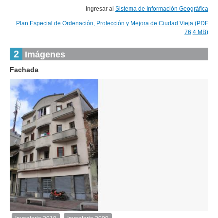
Ingresar al
Sistema de Información Geográfica
Plan Especial de Ordenación, Protección y Mejora de Ciudad Vieja (PDF
76,4 MB)
2
Imágenes
Fachada
1
de
1