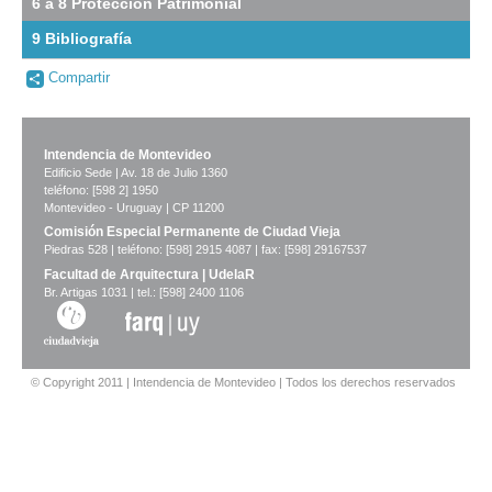
6 a 8 Protección Patrimonial
original
9 Bibliografía
-
Compartir
no
info-
Intendencia de Montevideo
Edificio Sede | Av. 18 de Julio 1360
Anterior
Pausa
Siguiente
teléfono: [598 2] 1950
Montevideo - Uruguay | CP 11200
Comisión Especial Permanente de Ciudad Vieja
Piedras 528 | teléfono: [598] 2915 4087 | fax: [598] 29167537
Facultad de Arquitectura | UdelaR
Br. Artigas 1031 | tel.: [598] 2400 1106
© Copyright 2011 | Intendencia de Montevideo | Todos los derechos reservados