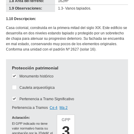
1.8 Área del terreno:
162m²
1.9 Observaciones:
1.3- Vanos tapiados.
1.10 Descripcion:
Casa colonial, construida en la primera mitad del siglo XIX. Este edificio se
desarrolla en dos niveles estando tapiado y protegido por un sobretecho
de chapa para atenuar su progresivo deterioro. Su fachada se encuentra
en mal estado, conservando muy pocos de los elementos originales.
Conforma una unidad con el padrón Nº 2627 (solar 16).
Protección patrimonial
Monumento histórico
Cautela arqueológica
Pertenencia a Tramo Significativo
Pertenencia a Tramos
Ce 4
Ma 2
Aclaración:
GPP
El GPP indicado no tiene
3
valor normativo hasta su
aprobación por la JDdeM; el