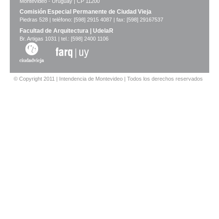
Montevideo - Uruguay | CP 11200
Comisión Especial Permanente de Ciudad Vieja
Piedras 528 | teléfono: [598] 2915 4087 | fax: [598] 29167537
Facultad de Arquitectura | UdelaR
Br. Artigas 1031 | tel.: [598] 2400 1106
© Copyright 2011 | Intendencia de Montevideo | Todos los derechos reservados