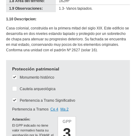
1.8 Área del terreno:
162m²
1.9 Observaciones:
1.3- Vanos tapiados.
1.10 Descripcion:
Casa colonial, construida en la primera mitad del siglo XIX. Este edificio se
desarrolla en dos niveles estando tapiado y protegido por un sobretecho
de chapa para atenuar su progresivo deterioro. Su fachada se encuentra
en mal estado, conservando muy pocos de los elementos originales.
Conforma una unidad con el padrón Nº 2627 (solar 16).
Protección patrimonial
Monumento histórico
Cautela arqueológica
Pertenencia a Tramo Significativo
Pertenencia a Tramos
Ce 4
Ma 2
Aclaración:
GPP
El GPP indicado no tiene
3
valor normativo hasta su
aprobación por la JDdeM; el