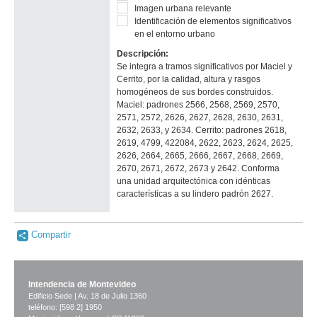
Imagen urbana relevante
Identificación de elementos significativos
en el entorno urbano
Descripción:
Se integra a tramos significativos por Maciel y
Cerrito, por la calidad, altura y rasgos
homogéneos de sus bordes construidos.
Maciel: padrones 2566, 2568, 2569, 2570,
2571, 2572, 2626, 2627, 2628, 2630, 2631,
2632, 2633, y 2634. Cerrito: padrones 2618,
2619, 4799, 422084, 2622, 2623, 2624, 2625,
2626, 2664, 2665, 2666, 2667, 2668, 2669,
2670, 2671, 2672, 2673 y 2642. Conforma
una unidad arquitectónica con idénticas
características a su lindero padrón 2627.
Compartir
Intendencia de Montevideo
Edificio Sede | Av. 18 de Julio 1360
teléfono: [598 2] 1950