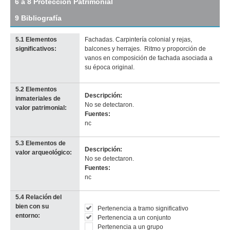
6 a 8 Protección Patrimonial
original
9 Bibliografía
5.1 Elementos
Fachadas. Carpintería colonial y rejas,
significativos:
balcones y herrajes. Ritmo y proporción de
vanos en composición de fachada asociada a
Imagen del tramo:
Maciel (Ma 2)
su época original.
Descarga tamaño completo
Anterior
Pausa
Siguiente
5.2 Elementos
Descripción:
inmateriales de
No se detectaron.
valor patrimonial:
Fuentes:
nc
5.3 Elementos de
Descripción:
valor arqueológico:
No se detectaron.
Fuentes:
nc
5.4 Relación del
bien con su
Pertenencia a tramo significativo
entorno:
Pertenencia a un conjunto
Pertenencia a un grupo