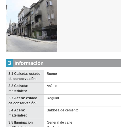
Inventario 2010
Inventario 2010
Cerrito (Ce 4)
Cerrito (Ce 4)
Descargar tamaño original
Descargar tamaño original
Inventario
3
Información
Anterior
Pausa
Siguiente
2010
Descargar
3.1 Calzada: estado
Bueno
imagen
de conservación:
original
3.2 Calzada:
Asfalto
materiales:
3.3 Acera: estado
Regular
de conservación:
3.4 Acera:
Baldosa de cemento
materiales:
3.5 Iluminación
General de calle