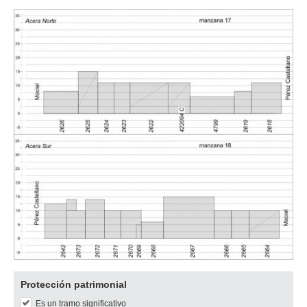
Descargar
Protección patrimonial
imagen
Es un tramo significativo
original