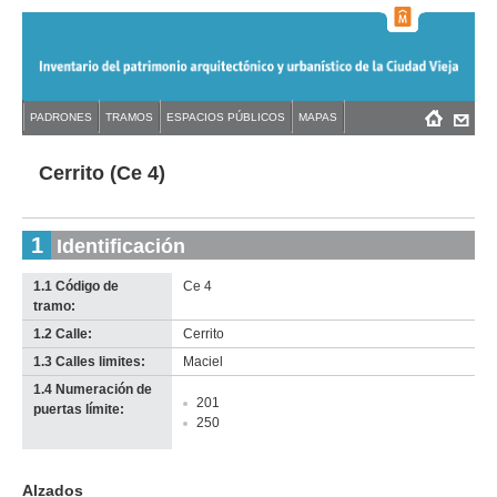
Jump
to
navigation
Back
PADRONES
TRAMOS
ESPACIOS PÚBLICOS
MAPAS
Menú
Back
to
principal
to
top
top
Cerrito (Ce 4)
1
Identificación
1.1 Código de
Ce 4
tramo:
1.2 Calle:
Cerrito
1.3 Calles limites:
Maciel
1.4 Numeración de
201
puertas límite:
250
Alzados