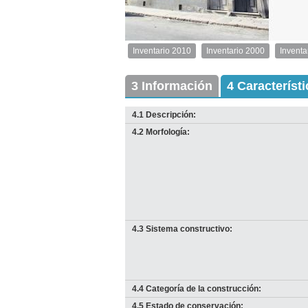
1
de
1
Inventario 2010
Inventario 2000
Inventa
Inventario
2010
Exterior
3 Información
4 Característ
Descargar
imagen
4.1 Descripción:
original
4.2 Morfología:
4.3 Sistema constructivo:
4.4 Categoría de la construcción:
4.5 Estado de conservación: