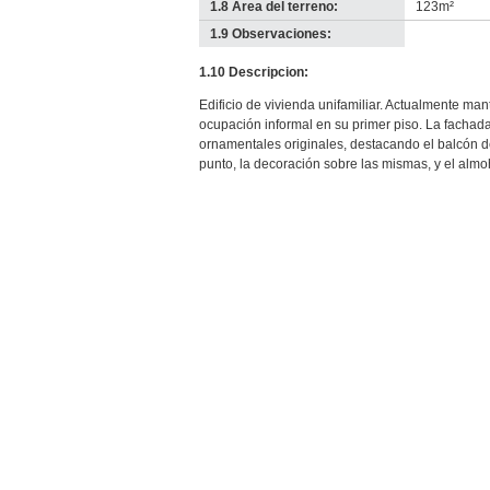
1.8 Área del terreno:
123m²
1.9 Observaciones:
-
no
1.10 Descripcion:
info-
Edificio de vivienda unifamiliar. Actualmente man
ocupación informal en su primer piso. La fachad
ornamentales originales, destacando el balcón d
punto, la decoración sobre las mismas, y el almoh