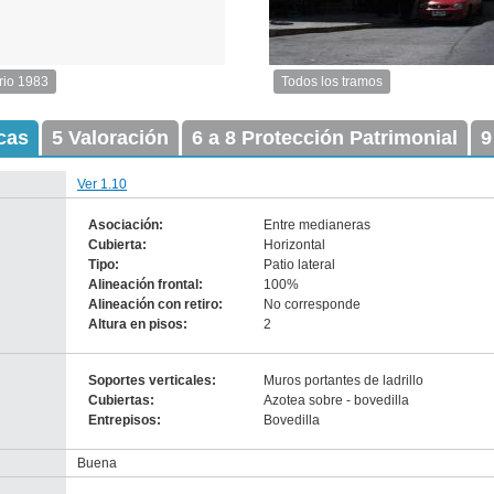
rio 1983
Todos los tramos
Imagen
del
icas
5 Valoración
6 a 8 Protección Patrimonial
tramo:
9
Guaraní
(G
Ver 1.10
2)
Descargar
Asociación:
Entre medianeras
tamaño
Cubierta:
Horizontal
original
Tipo:
Patio lateral
Alineación frontal:
100%
Alineación con retiro:
No corresponde
Altura en pisos:
-
2
no
info-
Soportes verticales:
Muros portantes de ladrillo
Cubiertas:
Azotea sobre - bovedilla
Entrepisos:
Bovedilla
Buena