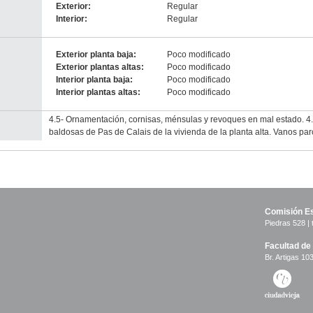
Exterior:
Regular
Interior:
Regular
Exterior planta baja:
Poco modificado
Exterior plantas altas:
Poco modificado
Interior planta baja:
Poco modificado
Interior plantas altas:
Poco modificado
4.5- Ornamentación, cornisas, ménsulas y revoques en mal estado. 4.6
baldosas de Pas de Calais de la vivienda de la planta alta. Vanos par
Comisión Es
Piedras 528 | 
Facultad de
Br. Artigas 103