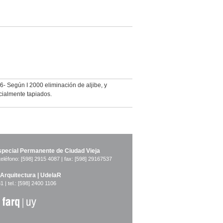
- Según I 2000 eliminación de aljibe, y
cialmente tapiados.
pecial Permanente de Ciudad Vieja
teléfono: [598] 2915 4087 | fax: [598] 29167537
 Arquitectura | UdelaR
1 | tel.: [598] 2400 1106