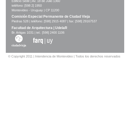
Edificio Sede | Av. 18 de Julio 1360
teléfono: [598 2] 1950
Montevideo - Uruguay | CP 11200
Comisión Especial Permanente de Ciudad Vieja
Piedras 528 | teléfono: [598] 2915 4087 | fax: [598] 29167537
Facultad de Arquitectura | UdelaR
Br. Artigas 1031 | tel.: [598] 2400 1106
© Copyright 2011 | Intendencia de Montevideo | Todos los derechos reservados