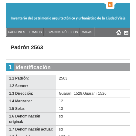
Jump
to
navigation
Back
PADRONES
TRAMOS
ESPACIOS PÚBLICOS
MAPAS
Menú
Back
to
principal
to
top
top
Padrón 2563
1
Identificación
1.1 Padrón:
2563
1.2 Sector:
-
no
1.3 Dirección:
Guaraní
1528
,
Guaraní
1526
info-
1.4 Manzana:
12
1.5 Solar:
13
1.6 Denominación
sd
original:
1.7 Denominación actual:
sd