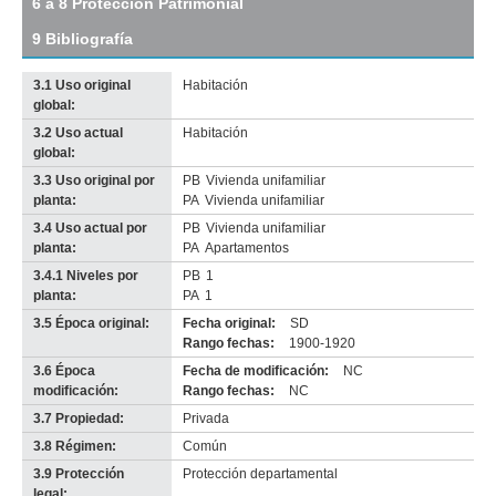
6 a 8 Protección Patrimonial
original
9 Bibliografía
3.1 Uso original
Habitación
global:
3.2 Uso actual
Habitación
global:
3.3 Uso original por
PB
Vivienda unifamiliar
planta:
PA
Vivienda unifamiliar
3.4 Uso actual por
PB
Vivienda unifamiliar
planta:
PA
Apartamentos
3.4.1 Niveles por
PB
1
planta:
PA
1
3.5 Época original:
Fecha original:
SD
Rango fechas:
1900-1920
3.6 Época
Fecha de modificación:
NC
modificación:
Rango fechas:
NC
3.7 Propiedad:
Privada
3.8 Régimen:
Común
3.9 Protección
Protección departamental
legal: