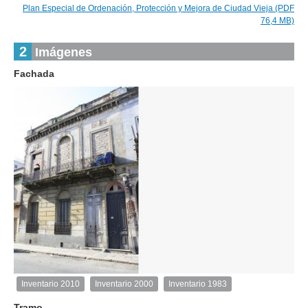
Plan Especial de Ordenación, Protección y Mejora de Ciudad Vieja (PDF
76,4 MB)
2
Imágenes
Fachada
1
de
1
Inventario 2010
Inventario 2000
Inventario 1983
Inventario
2010
Tramo