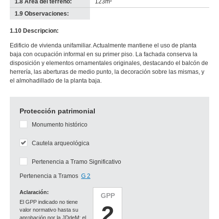
1.8 Área del terreno:
123m²
1.9 Observaciones:
-
no
1.10 Descripcion:
info-
Edificio de vivienda unifamiliar. Actualmente mantiene el uso de planta
baja con ocupación informal en su primer piso. La fachada conserva la
disposición y elementos ornamentales originales, destacando el balcón de
herrería, las aberturas de medio punto, la decoración sobre las mismas, y
el almohadillado de la planta baja.
Protección patrimonial
Monumento histórico
Cautela arqueológica
Pertenencia a Tramo Significativo
Pertenencia a Tramos
G 2
Aclaración:
GPP
El GPP indicado no tiene
2
valor normativo hasta su
aprobación por la JDdeM; el