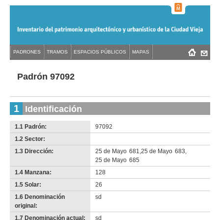
Jump
to
navigation
Back
PADRONES
TRAMOS
ESPACIOS PÚBLICOS
MAPAS
Menú
Back
to
principal
to
top
top
Padrón 97092
1
Identificación
1.1 Padrón:
97092
1.2 Sector:
-
no
1.3 Dirección:
25 de Mayo
681
,
25 de Mayo
683
,
info-
25 de Mayo
685
1.4 Manzana:
128
1.5 Solar:
26
1.6 Denominación
sd
original:
1.7 Denominación actual:
sd