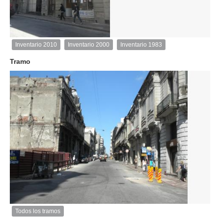
1
de
1
Inventario 2010
Inventario 2000
Inventario 1983
Inventario
2010
Tramo
Exterior
Descargar
imagen
original
Todos los tramos
Imagen