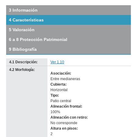
del
tramo:
3 Información
25
4 Características
de
Mayo
5 Valoración
(VM
12)
6 a 8 Protección Patrimonial
Descargar
tamaño
9 Bibliografía
original
4.1 Descripción:
Ver 1.10
4.2 Morfología:
Asociación:
Entre medianeras
Cubierta:
Horizontal
Tipo:
Patio central
Alineación frontal:
100%
Alineación con retiro:
No corresponde
-
Altura en pisos:
no
2