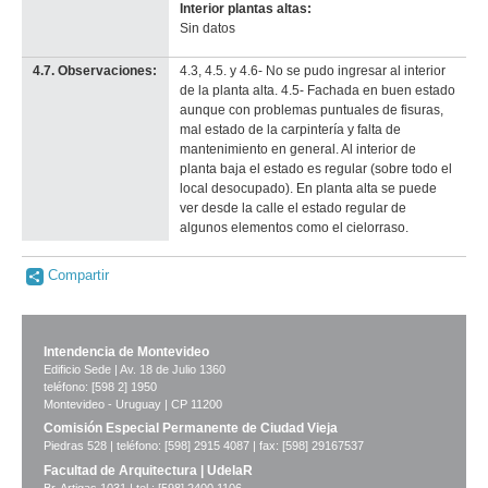
Interior plantas altas:
Sin datos
4.7. Observaciones:
4.3, 4.5. y 4.6- No se pudo ingresar al interior
de la planta alta. 4.5- Fachada en buen estado
aunque con problemas puntuales de fisuras,
mal estado de la carpintería y falta de
mantenimiento en general. Al interior de
planta baja el estado es regular (sobre todo el
local desocupado). En planta alta se puede
ver desde la calle el estado regular de
algunos elementos como el cielorraso.
Compartir
Intendencia de Montevideo
Edificio Sede | Av. 18 de Julio 1360
teléfono: [598 2] 1950
Montevideo - Uruguay | CP 11200
Comisión Especial Permanente de Ciudad Vieja
Piedras 528 | teléfono: [598] 2915 4087 | fax: [598] 29167537
Facultad de Arquitectura | UdelaR
Br. Artigas 1031 | tel.: [598] 2400 1106