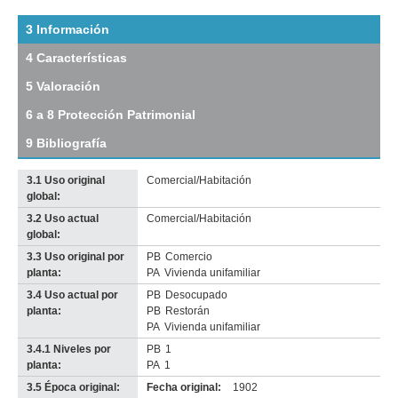
del
tramo:
3 Información
25
4 Características
de
Mayo
5 Valoración
(VM
12)
6 a 8 Protección Patrimonial
Descargar
tamaño
9 Bibliografía
original
3.1 Uso original
Comercial/Habitación
global:
3.2 Uso actual
Comercial/Habitación
global:
3.3 Uso original por
PB
Comercio
planta:
PA
Vivienda unifamiliar
3.4 Uso actual por
PB
Desocupado
planta:
PB
Restorán
PA
Vivienda unifamiliar
3.4.1 Niveles por
PB
1
planta:
PA
1
3.5 Época original:
Fecha original:
1902