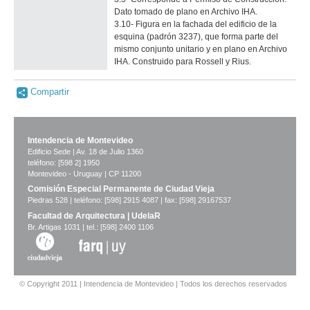
Dato tomado de plano en Archivo IHA.
3.10- Figura en la fachada del edificio de la
esquina (padrón 3237), que forma parte del
mismo conjunto unitario y en plano en Archivo
IHA. Construido para Rossell y Rius.
Compartir
Intendencia de Montevideo
Edificio Sede | Av. 18 de Julio 1360
teléfono: [598 2] 1950
Montevideo - Uruguay | CP 11200
Comisión Especial Permanente de Ciudad Vieja
Piedras 528 | teléfono: [598] 2915 4087 | fax: [598] 29167537
Facultad de Arquitectura | UdelaR
Br. Artigas 1031 | tel.: [598] 2400 1106
© Copyright 2011 | Intendencia de Montevideo | Todos los derechos reservados