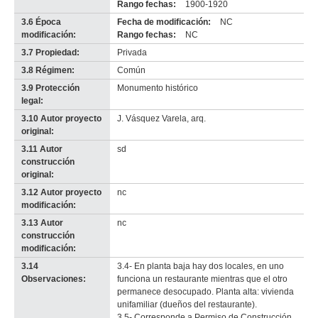
Rango fechas:
1900-1920
3.6 Época
Fecha de modificación:
NC
modificación:
Rango fechas:
NC
3.7 Propiedad:
Privada
3.8 Régimen:
Común
3.9 Protección
Monumento histórico
legal:
3.10 Autor proyecto
J. Vásquez Varela, arq.
original:
3.11 Autor
sd
construcción
original:
3.12 Autor proyecto
nc
modificación:
3.13 Autor
nc
construcción
modificación:
3.14
3.4- En planta baja hay dos locales, en uno
Observaciones:
funciona un restaurante mientras que el otro
permanece desocupado. Planta alta: vivienda
unifamiliar (dueños del restaurante).
3.5- Corresponde a Permiso de Construcción.