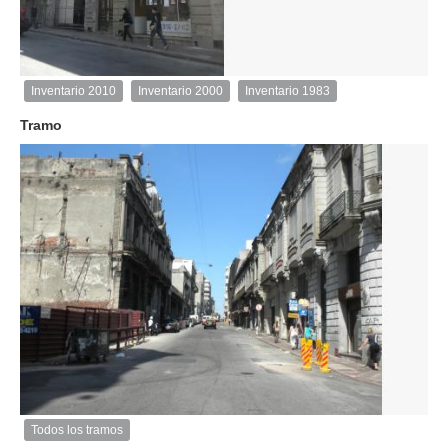
1
de
1
Inventario 2010
Inventario 2000
Inventario 1983
Inventario
2010
Tramo
Exterior
Descargar
imagen
original
Todos los tramos
Imagen