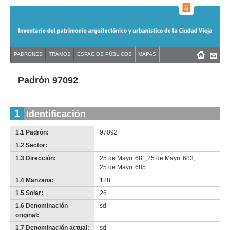
Jump
to
navigation
Back
PADRONES
TRAMOS
ESPACIOS PÚBLICOS
MAPAS
Menú
Back
to
principal
to
top
top
Padrón 97092
1
Identificación
1.1 Padrón:
97092
1.2 Sector:
-
no
1.3 Dirección:
25 de Mayo
681
,
25 de Mayo
683
,
info-
25 de Mayo
685
1.4 Manzana:
128
1.5 Solar:
26
1.6 Denominación
sd
original:
1.7 Denominación actual:
sd