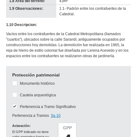
1.8 Área del terreno:
43m²
1.9 Observaciones:
1.1- Padrón entre los contrafuertes de la
Catedral.
1.10 Descripcion:
Vacíos entre los contrafuertes de la Catedral Metropolitana (llamados
"cuartos"), ubicados sobre la calle Sarandí, antiguamente ocupados por
construcciones hoy demolidas. La demolición fue realizada en 1965, la
reja de hierro de estilo colonial fue diseñada por Lerena Acevedo y en los
espacios entre los contrafuertes se realizaron obras de jardinería.
Protección patrimonial
Monumento histórico
Cautela arqueológica
Pertenencia a Tramo Significativo
Pertenencia a Tramos
Sa 10
Aclaración:
GPP
El GPP indicado no tiene
valor normativo hasta su