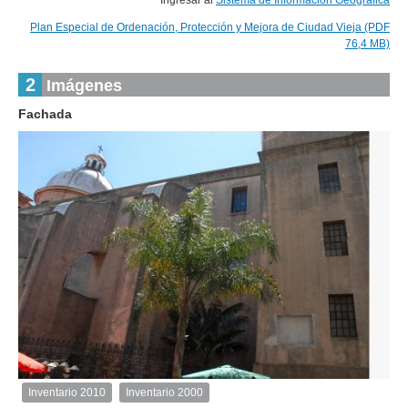
Ingresar al
Sistema de Información Geográfica
Plan Especial de Ordenación, Protección y Mejora de Ciudad Vieja (PDF
76,4 MB)
2
Imágenes
Fachada
2
de
2
Inventario 2010
Inventario 2000
Inventario