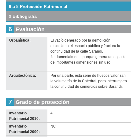
tamaño
6 a 8 Protección Patrimonial
original
9 Bibliografía
6
Evaluación
Urbanística:
El vacío generado por la demolición
Imagen del tramo:
Sarandí (Sa 10)
distorsiona el espacio público y fractura la
Descarga tamaño completo
continuidad de la calle Sarandí,
Anterior
Pausa
Siguiente
fundamentalmente porque genera un espacio
de importantes dimensiones sin uso.
Arquitectónica:
Por una parte, esta serie de huecos valorizan
la volumetría de la Catedral, pero interrumpen
la continuidad de comercios sobre Sarandí.
7
Grado de protección
Inventario
4
Patrimonial 2010:
Inventario
NC
Patrimonial 2000: