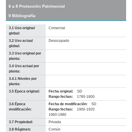
tamaño
6 a 8 Protección Patrimonial
original
9 Bibliografía
3.1 Uso original
Comercial
global:
3.2 Uso actual
Desocupado
Imagen del tramo:
Sarandí (Sa 10)
global:
Descarga tamaño completo
3.3 Uso original por
Anterior
Pausa
Siguiente
planta:
3.4 Uso actual por
planta:
3.4.1 Niveles por
planta:
3.5 Época original:
Fecha original:
SD
Rango fechas:
1780-1800
3.6 Época
Fecha de modificación:
SD
modificación:
Rango fechas:
1900-1920
1960-1980
3.7 Propiedad:
Privada
3.8 Régimen:
Común