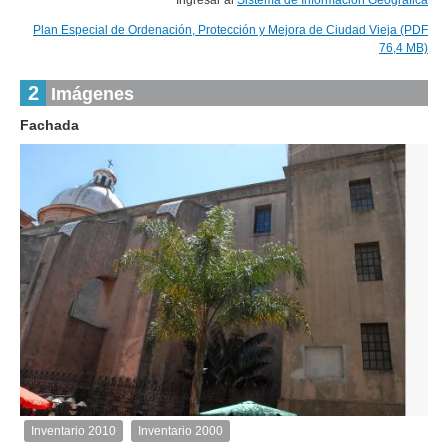
Ingresar al
Sistema de Información Geográfica
Plan Especial de Ordenación, Protección y Mejora de Ciudad Vieja (PDF
76,4 MB)
2
Imágenes
Fachada
2
de
2
Inventario 2010
Inventario 2000
Inventario