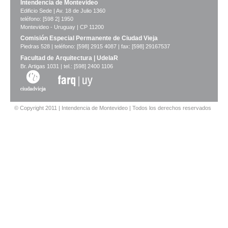
Intendencia de Montevideo
Edificio Sede | Av. 18 de Julio 1360
teléfono: [598 2] 1950
Montevideo - Uruguay | CP 11200
Comisión Especial Permanente de Ciudad Vieja
Piedras 528 | teléfono: [598] 2915 4087 | fax: [598] 29167537
Facultad de Arquitectura | UdelaR
Br. Artigas 1031 | tel.: [598] 2400 1106
© Copyright 2011 | Intendencia de Montevideo | Todos los derechos reservados