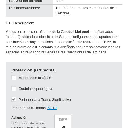
1.8 Área del terreno:
43m²
1.9 Observaciones:
1.1- Padrón entre los contrafuertes de la
Catedral.
1.10 Descripcion:
Vacíos entre los contrafuertes de la Catedral Metropolitana (llamados
"cuartos"), ubicados sobre la calle Sarandí, antiguamente ocupados por
construcciones hoy demolidas. La demolición fue realizada en 1965, la
reja de hierro de estilo colonial fue diseñada por Lerena Acevedo y en los
espacios entre los contrafuertes se realizaron obras de jardinería.
Protección patrimonial
Monumento histórico
Cautela arqueológica
Pertenencia a Tramo Significativo
Pertenencia a Tramos
Sa 10
Aclaración:
GPP
El GPP indicado no tiene
valor normativo hasta su