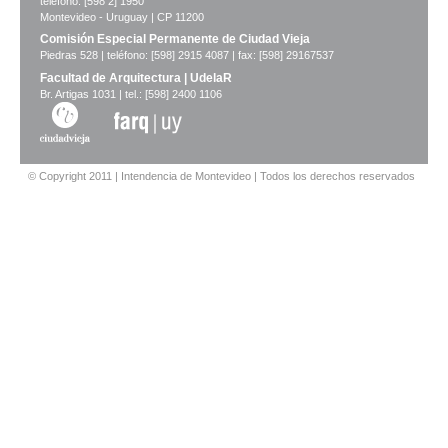
teléfono: [598 2] 1950
Montevideo - Uruguay | CP 11200
Comisión Especial Permanente de Ciudad Vieja
Piedras 528 | teléfono: [598] 2915 4087 | fax: [598] 29167537
Facultad de Arquitectura | UdelaR
Br. Artigas 1031 | tel.: [598] 2400 1106
© Copyright 2011 | Intendencia de Montevideo | Todos los derechos reservados