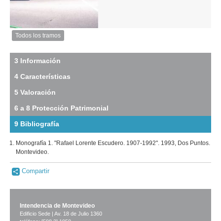
Inventario 2010
Esquina, calle Florida y San José
Descarga tamaño original
Anterior
Pausa
Siguiente
Todos los tramos
Imagen
del
tramo:
3 Información
Plaza
4 Características
Independencia
(PI
5 Valoración
6)
Descargar
6 a 8 Protección Patrimonial
tamaño
original
9 Bibliografía
Monografía 1. "Rafael Lorente Escudero. 1907-1992". 1993, Dos Puntos.
Montevideo.
Imagen del tramo:
Plaza Independencia (PI 6)
Compartir
Descarga tamaño completo
Anterior
Pausa
Siguiente
Intendencia de Montevideo
Edificio Sede | Av. 18 de Julio 1360