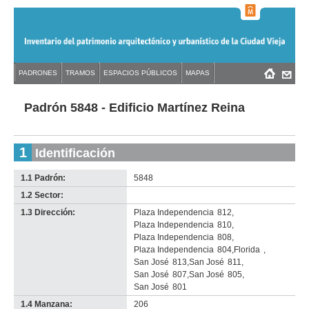
Jump
to
navigation
Back
PADRONES
TRAMOS
ESPACIOS PÚBLICOS
MAPAS
Menú
Back
to
principal
to
top
top
Padrón 5848 - Edificio Martínez Reina
1
Identificación
1.1 Padrón:
5848
1.2 Sector:
-
no
1.3 Dirección:
Plaza Independencia
812
,
info-
Plaza Independencia
810
,
Plaza Independencia
808
,
Plaza Independencia
804
,
Florida
,
San José
813
,
San José
811
,
San José
807
,
San José
805
,
San José
801
1.4 Manzana:
206