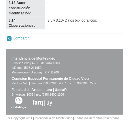
3.13 Autor
nc
construcción
modificación:
3.14
3.5 y 3.10- Datos bibliográficos.
Observaciones:
Compartir
Intendencia de Montevideo
Edificio Sede | Av. 18 de Julio 1360
teléfono: [598 2] 1950
Montevideo - Uruguay | CP 11200
Comisión Especial Permanente de Ciudad Vieja
Piedras 528 | teléfono: [598] 2915 4087 | fax: [598] 29167537
Facultad de Arquitectura | UdelaR
Br. Artigas 1031 | tel.: [598] 2400 1106
© Copyright 2011 | Intendencia de Montevideo | Todos los derechos reservados