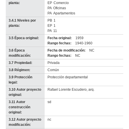
planta:
EP
Comercio
PA
Oficinas
PA
Apartamentos
3.4.1 Niveles por
PB
1
planta:
EP
1
PA
11
3.5 Época original:
Fecha original:
1959
Rango fechas:
1940-1960
3.6 Época
Fecha de modificación:
NC
modificación:
Rango fechas:
NC
3.7 Propiedad:
Privada
3.8 Régimen:
Común
3.9 Protección
Protección departamental
legal:
3.10 Autor proyecto
Rafael Lorente Escudero, arq.
original:
3.11 Autor
sd
construcción
original:
3.12 Autor proyecto
nc
modificación: