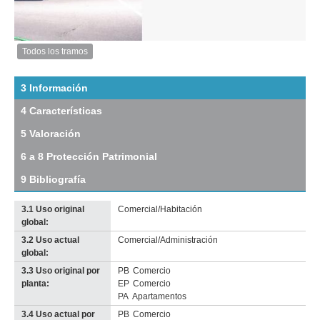
Inventario 2010
Esquina, calle Florida y San José
Descarga tamaño original
Anterior
Pausa
Siguiente
Todos los tramos
Imagen
del
tramo:
3 Información
Plaza
4 Características
Independencia
(PI
5 Valoración
6)
Descargar
6 a 8 Protección Patrimonial
tamaño
original
9 Bibliografía
3.1 Uso original
Comercial/Habitación
global:
3.2 Uso actual
Comercial/Administración
Imagen del tramo:
Plaza Independencia (PI 6)
global:
Descarga tamaño completo
3.3 Uso original por
PB
Comercio
Anterior
Pausa
Siguiente
planta:
EP
Comercio
PA
Apartamentos
3.4 Uso actual por
PB
Comercio