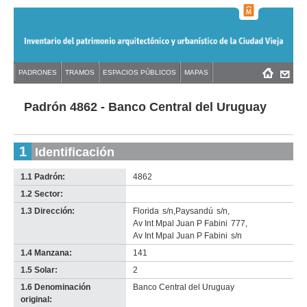
Jump
to
navigation
Back
PADRONES
TRAMOS
ESPACIOS PÚBLICOS
MAPAS
Menú
Back
to
principal
to
top
top
Padrón 4862 - Banco Central del Uruguay
1
Identificación
1.1 Padrón:
4862
1.2 Sector:
-
no
1.3 Dirección:
Florida
s/n
,
Paysandú
s/n
,
info-
Av Int Mpal Juan P Fabini
777
,
Av Int Mpal Juan P Fabini
s/n
1.4 Manzana:
141
1.5 Solar:
2
1.6 Denominación
Banco Central del Uruguay
original: