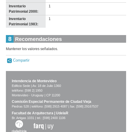
Inventario
1
Patrimonial 2000:
Inventario
1
Patrimonial 1983:
8
Recomendaciones
Mantener los valores señalados.
Compartir
Intendencia de Montevideo
Edificio Sede | Av. 18 de Julio 1360
teléfono: [598 2] 1950
Montevideo - Uruguay | CP 11200
Comisión Especial Permanente de Ciudad Vieja
Piedras 528 | teléfono: [598] 2915 4087 | fax: [598] 29167537
Facultad de Arquitectura | UdelaR
Br. Artigas 1031 | tel.: [598] 2400 1106