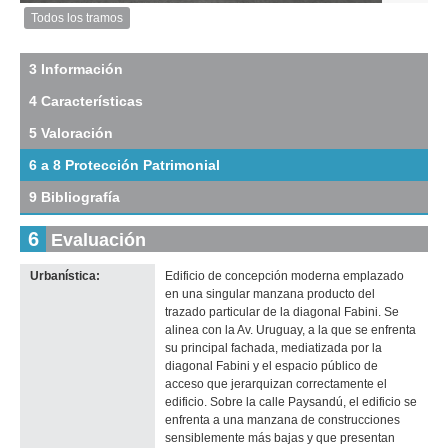
Anterior
Pausa
Siguiente
Todos los tramos
Imagen
del
tramo:
3 Información
Florida
4 Características
(Fl
4)
5 Valoración
Descargar
tamaño
6 a 8 Protección Patrimonial
original
9 Bibliografía
6
Evaluación
Urbanística:
Edificio de concepción moderna emplazado
Imagen del tramo:
Florida (Fl 4)
en una singular manzana producto del
Descarga tamaño completo
trazado particular de la diagonal Fabini. Se
Anterior
Pausa
Siguiente
alinea con la Av. Uruguay, a la que se enfrenta
su principal fachada, mediatizada por la
diagonal Fabini y el espacio público de
acceso que jerarquizan correctamente el
edificio. Sobre la calle Paysandú, el edificio se
enfrenta a una manzana de construcciones
sensiblemente más bajas y que presentan