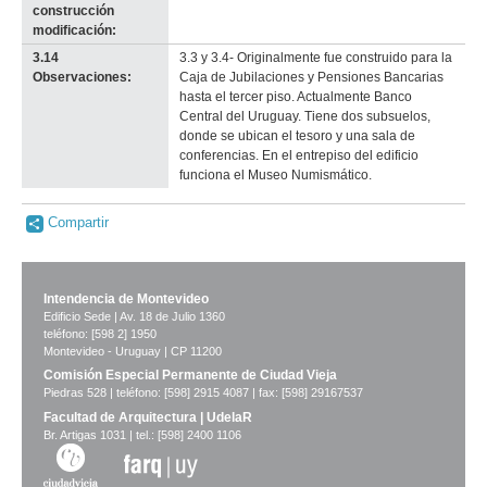
construcción
modificación:
3.14
3.3 y 3.4- Originalmente fue construido para la
Observaciones:
Caja de Jubilaciones y Pensiones Bancarias
hasta el tercer piso. Actualmente Banco
Central del Uruguay. Tiene dos subsuelos,
donde se ubican el tesoro y una sala de
conferencias. En el entrepiso del edificio
funciona el Museo Numismático.
Compartir
Intendencia de Montevideo
Edificio Sede | Av. 18 de Julio 1360
teléfono: [598 2] 1950
Montevideo - Uruguay | CP 11200
Comisión Especial Permanente de Ciudad Vieja
Piedras 528 | teléfono: [598] 2915 4087 | fax: [598] 29167537
Facultad de Arquitectura | UdelaR
Br. Artigas 1031 | tel.: [598] 2400 1106