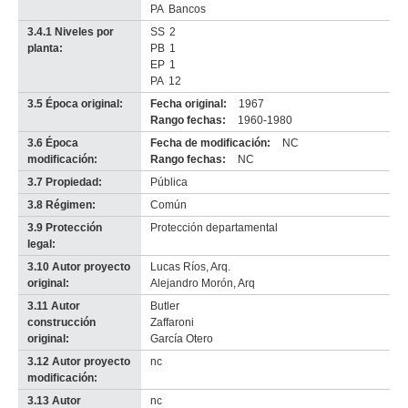
PA
Bancos
3.4.1 Niveles por
SS
2
planta:
PB
1
EP
1
PA
12
3.5 Época original:
Fecha original:
1967
Rango fechas:
1960-1980
3.6 Época
Fecha de modificación:
NC
modificación:
Rango fechas:
NC
3.7 Propiedad:
Pública
3.8 Régimen:
Común
3.9 Protección
Protección departamental
legal:
3.10 Autor proyecto
Lucas Ríos, Arq.
original:
Alejandro Morón, Arq
3.11 Autor
Butler
construcción
Zaffaroni
original:
García Otero
3.12 Autor proyecto
nc
modificación:
3.13 Autor
nc