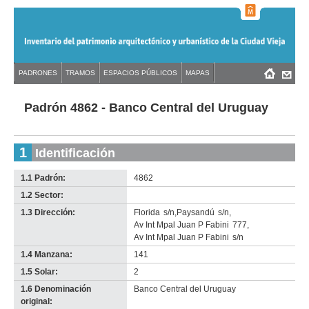
Jump
to
navigation
Back
PADRONES
TRAMOS
ESPACIOS PÚBLICOS
MAPAS
Menú
Back
to
principal
to
top
top
Padrón 4862 - Banco Central del Uruguay
1
Identificación
1.1 Padrón:
4862
1.2 Sector:
-
no
1.3 Dirección:
Florida
s/n
,
Paysandú
s/n
,
info-
Av Int Mpal Juan P Fabini
777
,
Av Int Mpal Juan P Fabini
s/n
1.4 Manzana:
141
1.5 Solar:
2
1.6 Denominación
Banco Central del Uruguay
original: