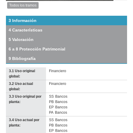
Anterior
Pausa
Siguiente
Todos los tramos
Imagen
del
tramo:
3 Información
Florida
4 Características
(Fl
4)
5 Valoración
Descargar
tamaño
6 a 8 Protección Patrimonial
original
9 Bibliografía
3.1 Uso original
Financiero
global:
3.2 Uso actual
Financiero
Imagen del tramo:
Florida (Fl 4)
global:
Descarga tamaño completo
3.3 Uso original por
SS
Bancos
Anterior
Pausa
Siguiente
planta:
PB
Bancos
EP
Bancos
PA
Bancos
3.4 Uso actual por
SS
Bancos
planta:
PB
Bancos
EP
Bancos