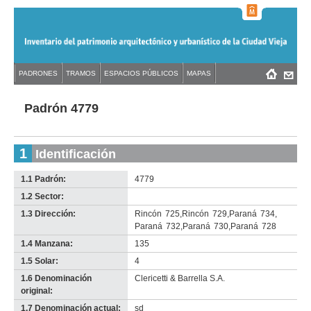
Jump
to
navigation
Back
PADRONES
TRAMOS
ESPACIOS PÚBLICOS
MAPAS
Menú
Back
to
principal
to
top
top
Padrón 4779
1
Identificación
1.1 Padrón:
4779
1.2 Sector:
-
no
1.3 Dirección:
Rincón
725
,
Rincón
729
,
Paraná
734
,
info-
Paraná
732
,
Paraná
730
,
Paraná
728
1.4 Manzana:
135
1.5 Solar:
4
1.6 Denominación
Clericetti & Barrella S.A.
original:
1.7 Denominación actual:
sd