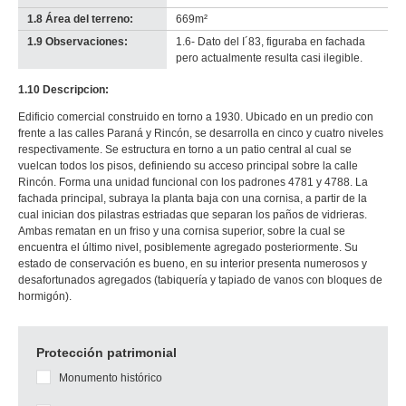
1.8 Área del terreno:
669m²
1.9 Observaciones:
1.6- Dato del I´83, figuraba en fachada
pero actualmente resulta casi ilegible.
1.10 Descripcion:
Edificio comercial construido en torno a 1930. Ubicado en un predio con
frente a las calles Paraná y Rincón, se desarrolla en cinco y cuatro niveles
respectivamente. Se estructura en torno a un patio central al cual se
vuelcan todos los pisos, definiendo su acceso principal sobre la calle
Rincón. Forma una unidad funcional con los padrones 4781 y 4788. La
fachada principal, subraya la planta baja con una cornisa, a partir de la
cual inician dos pilastras estriadas que separan los paños de vidrieras.
Ambas rematan en un friso y una cornisa superior, sobre la cual se
encuentra el último nivel, posiblemente agregado posteriormente. Su
estado de conservación es bueno, en su interior presenta numerosos y
desafortunados agregados (tabiquería y tapiado de vanos con bloques de
hormigón).
Protección patrimonial
Monumento histórico