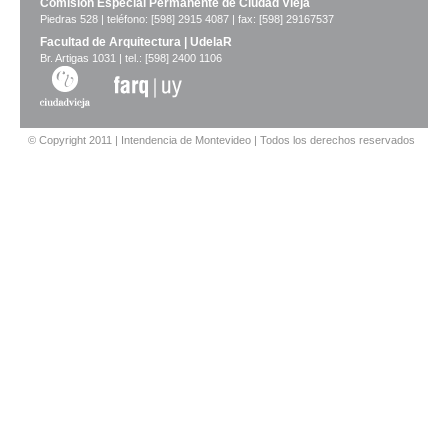
Comisión Especial Permanente de Ciudad Vieja
Piedras 528 | teléfono: [598] 2915 4087 | fax: [598] 29167537
Facultad de Arquitectura | UdelaR
Br. Artigas 1031 | tel.: [598] 2400 1106
© Copyright 2011 | Intendencia de Montevideo | Todos los derechos reservados