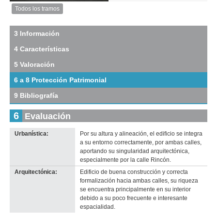
Anterior
Pausa
Siguiente
Todos los tramos
Imagen
del
tramo:
3 Información
Paraná
4 Características
(Pa
1)
5 Valoración
Descargar
tamaño
6 a 8 Protección Patrimonial
original
9 Bibliografía
6
Evaluación
Urbanística:
Por su altura y alineación, el edificio se integra
Imagen del tramo:
Rincón (Rin 8)
a su entorno correctamente, por ambas calles,
Descarga tamaño completo
aportando su singularidad arquitectónica,
Anterior
Pausa
Siguiente
especialmente por la calle Rincón.
Arquitectónica:
Edificio de buena construcción y correcta
formalización hacia ambas calles, su riqueza
se encuentra principalmente en su interior
debido a su poco frecuente e interesante
espacialidad.