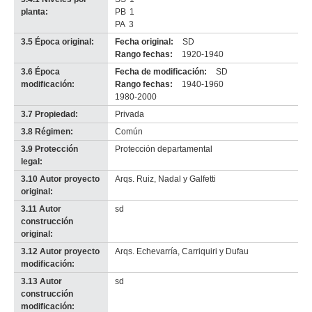
planta:
PB
1
PA
3
3.5 Época original:
Fecha original:
SD
Rango fechas:
1920-1940
3.6 Época
Fecha de modificación:
SD
modificación:
Rango fechas:
1940-1960
1980-2000
3.7 Propiedad:
Privada
3.8 Régimen:
Común
3.9 Protección
Protección departamental
legal:
3.10 Autor proyecto
Arqs. Ruiz, Nadal y Galfetti
original:
3.11 Autor
sd
construcción
original:
3.12 Autor proyecto
Arqs. Echevarría, Carriquiri y Dufau
modificación:
3.13 Autor
sd
construcción
modificación: