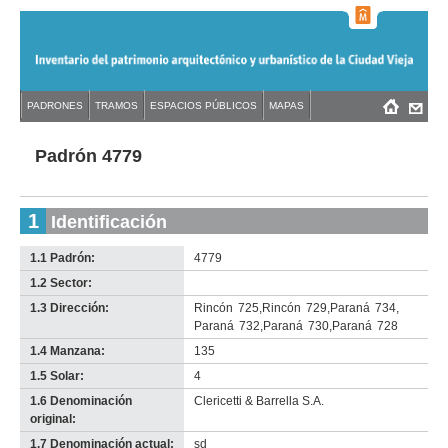
Jump
to
navigation
Back
PADRONES
TRAMOS
ESPACIOS PÚBLICOS
MAPAS
Menú
Back
to
principal
to
top
top
Padrón 4779
1
Identificación
1.1 Padrón:
4779
1.2 Sector:
-
no
1.3 Dirección:
Rincón
725
,
Rincón
729
,
Paraná
734
,
info-
Paraná
732
,
Paraná
730
,
Paraná
728
1.4 Manzana:
135
1.5 Solar:
4
1.6 Denominación
Clericetti & Barrella S.A.
original:
1.7 Denominación actual:
sd