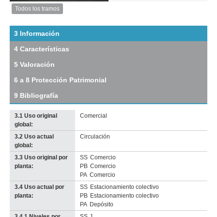
Anterior
Pausa
Siguiente
Todos los tramos
Imagen
del
tramo:
3 Información
Paraná
4 Características
(Pa
1)
5 Valoración
Descargar
tamaño
6 a 8 Protección Patrimonial
original
9 Bibliografía
3.1 Uso original
Comercial
global:
3.2 Uso actual
Circulación
Imagen del tramo:
Rincón (Rin 8)
global:
Descarga tamaño completo
3.3 Uso original por
SS
Comercio
Anterior
Pausa
Siguiente
planta:
PB
Comercio
PA
Comercio
3.4 Uso actual por
SS
Estacionamiento colectivo
planta:
PB
Estacionamiento colectivo
PA
Depósito
3.4.1 Niveles por
SS
1