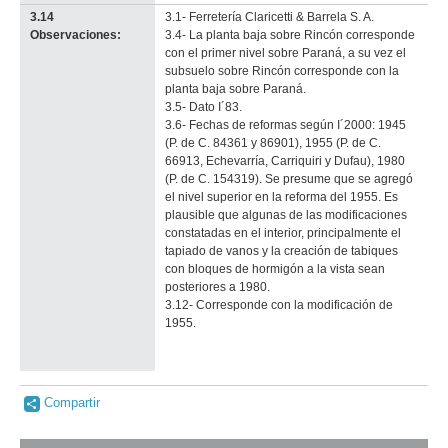
3.14
3.1- Ferretería Claricetti & Barrela S. A.
Observaciones:
3.4- La planta baja sobre Rincón corresponde
con el primer nivel sobre Paraná, a su vez el
subsuelo sobre Rincón corresponde con la
planta baja sobre Paraná.
3.5- Dato I´83.
3.6- Fechas de reformas según I´2000: 1945
(P. de C. 84361 y 86901), 1955 (P. de C.
66913, Echevarría, Carriquiri y Dufau), 1980
(P. de C. 154319). Se presume que se agregó
el nivel superior en la reforma del 1955. Es
plausible que algunas de las modificaciones
constatadas en el interior, principalmente el
tapiado de vanos y la creación de tabiques
con bloques de hormigón a la vista sean
posteriores a 1980.
3.12- Corresponde con la modificación de
1955.
Compartir