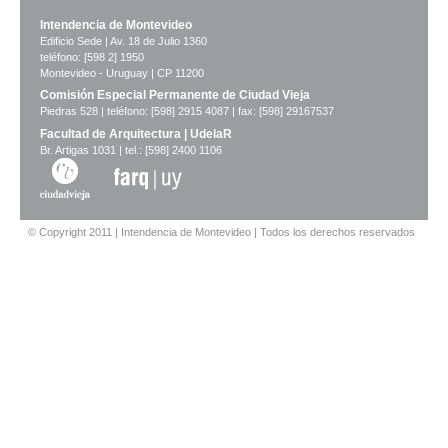
Intendencia de Montevideo
Edificio Sede | Av. 18 de Julio 1360
teléfono: [598 2] 1950
Montevideo - Uruguay | CP 11200
Comisión Especial Permanente de Ciudad Vieja
Piedras 528 | teléfono: [598] 2915 4087 | fax: [598] 29167537
Facultad de Arquitectura | UdelaR
Br. Artigas 1031 | tel.: [598] 2400 1106
© Copyright 2011 | Intendencia de Montevideo | Todos los derechos reservados