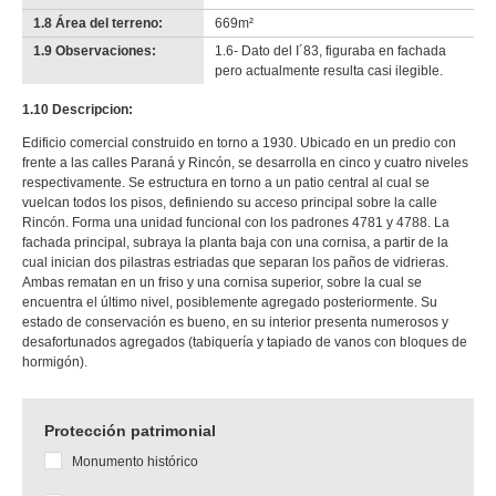
1.8 Área del terreno:
669m²
1.9 Observaciones:
1.6- Dato del I´83, figuraba en fachada
pero actualmente resulta casi ilegible.
1.10 Descripcion:
Edificio comercial construido en torno a 1930. Ubicado en un predio con
frente a las calles Paraná y Rincón, se desarrolla en cinco y cuatro niveles
respectivamente. Se estructura en torno a un patio central al cual se
vuelcan todos los pisos, definiendo su acceso principal sobre la calle
Rincón. Forma una unidad funcional con los padrones 4781 y 4788. La
fachada principal, subraya la planta baja con una cornisa, a partir de la
cual inician dos pilastras estriadas que separan los paños de vidrieras.
Ambas rematan en un friso y una cornisa superior, sobre la cual se
encuentra el último nivel, posiblemente agregado posteriormente. Su
estado de conservación es bueno, en su interior presenta numerosos y
desafortunados agregados (tabiquería y tapiado de vanos con bloques de
hormigón).
Protección patrimonial
Monumento histórico