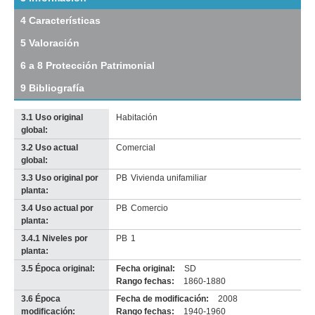
Juan
4 Características
Carlos
Gómez
5 Valoración
(JCG
2)
6 a 8 Protección Patrimonial
Descargar
tamaño
9 Bibliografía
original
3.1 Uso original
Habitación
global:
3.2 Uso actual
Comercial
Imagen del tramo:
Juan Carlos Gómez (JCG 2)
global:
Descarga tamaño completo
3.3 Uso original por
PB
Vivienda unifamiliar
Anterior
Pausa
Siguiente
planta:
3.4 Uso actual por
PB
Comercio
planta:
3.4.1 Niveles por
PB
1
planta:
3.5 Época original:
Fecha original:
SD
Rango fechas:
1860-1880
3.6 Época
Fecha de modificación:
2008
modificación:
Rango fechas:
1940-1960