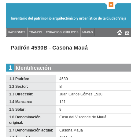
Jump
to
navigation
Back
PADRONES
TRAMOS
ESPACIOS PÚBLICOS
MAPAS
Menú
Back
to
principal
to
top
top
Padrón 4530B - Casona Mauá
1
Identificación
1.1 Padrón:
4530
1.2 Sector:
B
1.3 Dirección:
Juan Carlos Gómez
1530
1.4 Manzana:
121
1.5 Solar:
8
1.6 Denominación
Casa del Vizconde de Mauá
original:
1.7 Denominación actual:
Casona Mauá