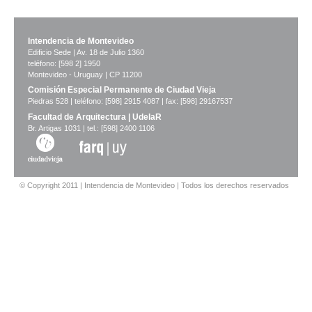
Intendencia de Montevideo
Edificio Sede | Av. 18 de Julio 1360
teléfono: [598 2] 1950
Montevideo - Uruguay | CP 11200
Comisión Especial Permanente de Ciudad Vieja
Piedras 528 | teléfono: [598] 2915 4087 | fax: [598] 29167537
Facultad de Arquitectura | UdelaR
Br. Artigas 1031 | tel.: [598] 2400 1106
© Copyright 2011 | Intendencia de Montevideo | Todos los derechos reservados