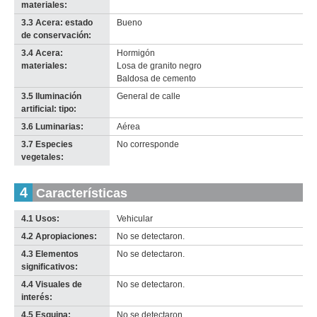
materiales:
3.3 Acera: estado
Bueno
de conservación:
3.4 Acera:
Hormigón
materiales:
Losa de granito negro
Baldosa de cemento
3.5 Iluminación
General de calle
artificial: tipo:
3.6 Luminarias:
Aérea
3.7 Especies
No corresponde
vegetales:
4
Características
4.1 Usos:
Vehicular
4.2 Apropiaciones:
No se detectaron.
4.3 Elementos
No se detectaron.
significativos:
4.4 Visuales de
No se detectaron.
interés:
4.5 Esquina:
No se detectaron.