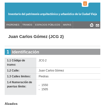
Jump
to
navigation
Back
PADRONES
TRAMOS
ESPACIOS PÚBLICOS
MAPAS
Menú
Back
to
principal
to
top
top
Juan Carlos Gómez (JCG 2)
1
Identificación
1.1 Código de
JCG 2
tramo:
1.2 Calle:
Juan Carlos Gómez
1.3 Calles limites:
Piedras
1.4 Numeración de
1550
puertas límite:
1505
Alzados