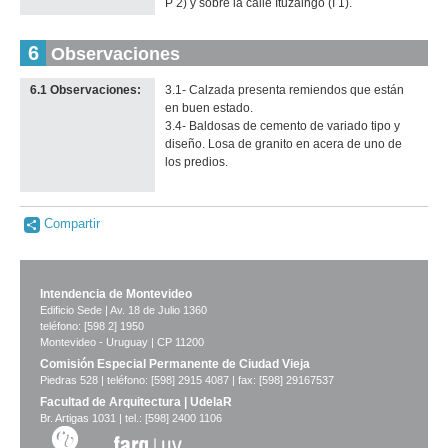
P 2) y sobre la calle Ituzaingó (I 1).
6
Observaciones
6.1 Observaciones:
3.1- Calzada presenta remiendos que están
en buen estado.
3.4- Baldosas de cemento de variado tipo y
diseño. Losa de granito en acera de uno de
los predios.
Compartir
Intendencia de Montevideo
Edificio Sede | Av. 18 de Julio 1360
teléfono: [598 2] 1950
Montevideo - Uruguay | CP 11200
Comisión Especial Permanente de Ciudad Vieja
Piedras 528 | teléfono: [598] 2915 4087 | fax: [598] 29167537
Facultad de Arquitectura | UdelaR
Br. Artigas 1031 | tel.: [598] 2400 1106