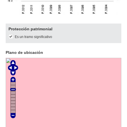
Descargar
Protección patrimonial
imagen
Es un tramo significativo
original
Plano de ubicación