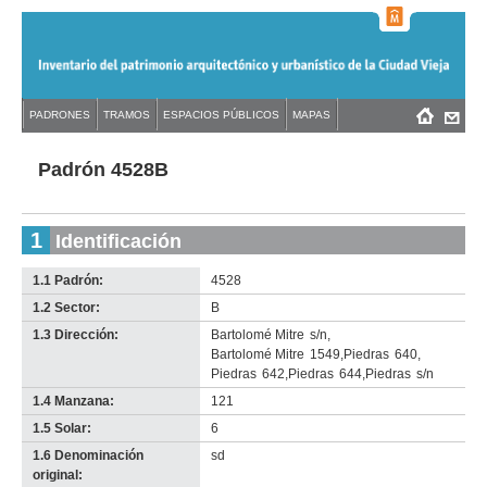
Jump
to
navigation
Back
PADRONES
TRAMOS
ESPACIOS PÚBLICOS
MAPAS
Menú
Back
to
principal
to
top
top
Padrón 4528B
1
Identificación
1.1 Padrón:
4528
1.2 Sector:
B
1.3 Dirección:
Bartolomé Mitre
s/n
,
Bartolomé Mitre
1549
,
Piedras
640
,
Piedras
642
,
Piedras
644
,
Piedras
s/n
1.4 Manzana:
121
1.5 Solar:
6
1.6 Denominación
sd
original: