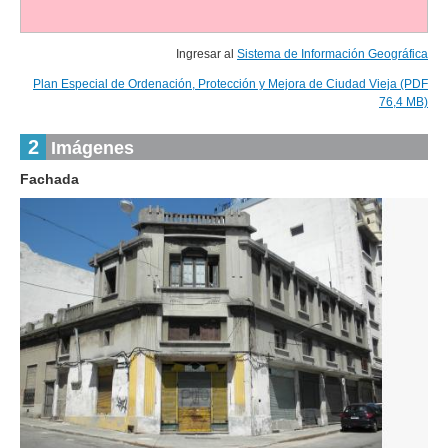
Ingresar al
Sistema de Información Geográfica
Plan Especial de Ordenación, Protección y Mejora de Ciudad Vieja (PDF
76,4 MB)
2
Imágenes
Fachada