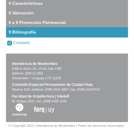
4 Características
Mitre
(BM
5 Valoración
2)
Descargar
6 a 8 Protección Patrimonial
tamaño
original
9 Bibliografía
-
Compartir
no
info-
Imagen del tramo:
Bartolomé Mitre (BM 2)
Intendencia de Montevideo
Descarga tamaño completo
Edificio Sede | Av. 18 de Julio 1360
Anterior
Pausa
Siguiente
teléfono: [598 2] 1950
Montevideo - Uruguay | CP 11200
Comisión Especial Permanente de Ciudad Vieja
Piedras 528 | teléfono: [598] 2915 4087 | fax: [598] 29167537
Facultad de Arquitectura | UdelaR
Br. Artigas 1031 | tel.: [598] 2400 1106
© Copyright 2011 | Intendencia de Montevideo | Todos los derechos reservados