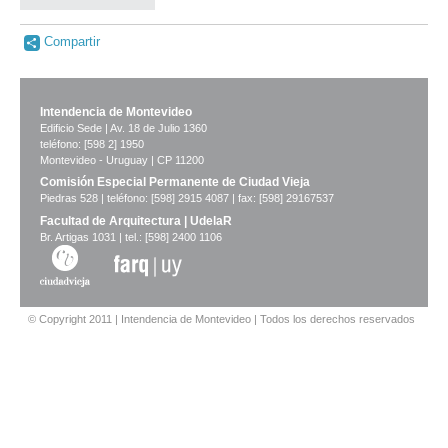
Compartir
Intendencia de Montevideo
Edificio Sede | Av. 18 de Julio 1360
teléfono: [598 2] 1950
Montevideo - Uruguay | CP 11200
Comisión Especial Permanente de Ciudad Vieja
Piedras 528 | teléfono: [598] 2915 4087 | fax: [598] 29167537
Facultad de Arquitectura | UdelaR
Br. Artigas 1031 | tel.: [598] 2400 1106
© Copyright 2011 | Intendencia de Montevideo | Todos los derechos reservados