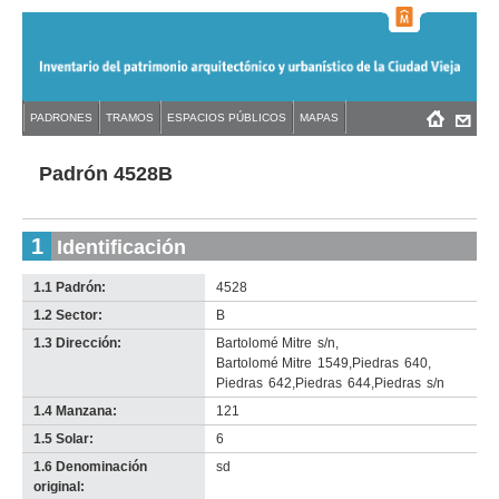
Jump
to
navigation
Back
PADRONES
TRAMOS
ESPACIOS PÚBLICOS
MAPAS
Menú
Back
to
principal
to
top
top
Padrón 4528B
1
Identificación
1.1 Padrón:
4528
1.2 Sector:
B
1.3 Dirección:
Bartolomé Mitre
s/n
,
Bartolomé Mitre
1549
,
Piedras
640
,
Piedras
642
,
Piedras
644
,
Piedras
s/n
1.4 Manzana:
121
1.5 Solar:
6
1.6 Denominación
sd
original: