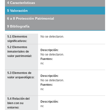
4 Características
Mitre
(BM
5 Valoración
2)
Descargar
6 a 8 Protección Patrimonial
tamaño
original
9 Bibliografía
5.1 Elementos
No se detectaron.
significativos:
5.2 Elementos
Imagen del tramo:
Bartolomé Mitre (BM 2)
Descripción:
inmateriales de
Descarga tamaño completo
No se detectaron.
valor patrimonial:
Anterior
Pausa
Siguiente
Fuentes:
nc
5.3 Elementos de
Descripción:
valor arqueológico:
No se detectaron.
Fuentes:
nc
5.4 Relación del
Descripción:
bien con su
nc
entorno: