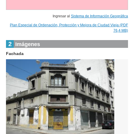
Ingresar al
Sistema de Información Geográfica
Plan Especial de Ordenación, Protección y Mejora de Ciudad Vieja (PDF
76,4 MB)
2
Imágenes
Fachada