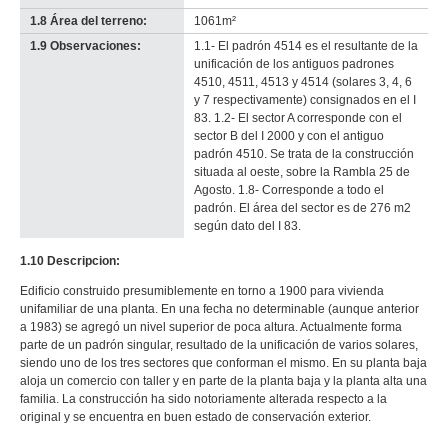
1.8 Área del terreno:
1061m²
1.9 Observaciones:
1.1- El padrón 4514 es el resultante de la
unificación de los antiguos padrones
4510, 4511, 4513 y 4514 (solares 3, 4, 6
y 7 respectivamente) consignados en el I
83. 1.2- El sector A corresponde con el
sector B del I 2000 y con el antiguo
padrón 4510. Se trata de la construcción
situada al oeste, sobre la Rambla 25 de
Agosto. 1.8- Corresponde a todo el
padrón. El área del sector es de 276 m2
según dato del I 83.
1.10 Descripcion:
Edificio construido presumiblemente en torno a 1900 para vivienda
unifamiliar de una planta. En una fecha no determinable (aunque anterior
a 1983) se agregó un nivel superior de poca altura. Actualmente forma
parte de un padrón singular, resultado de la unificación de varios solares,
siendo uno de los tres sectores que conforman el mismo. En su planta baja
aloja un comercio con taller y en parte de la planta baja y la planta alta una
familia. La construcción ha sido notoriamente alterada respecto a la
original y se encuentra en buen estado de conservación exterior.