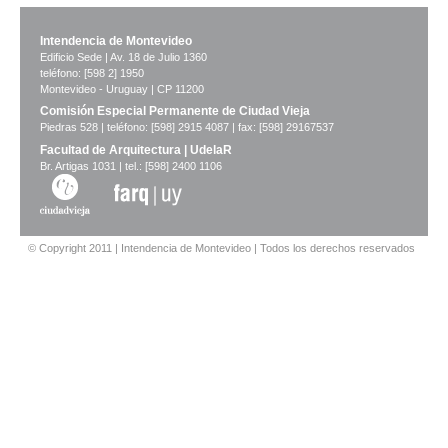
Intendencia de Montevideo
Edificio Sede | Av. 18 de Julio 1360
teléfono: [598 2] 1950
Montevideo - Uruguay | CP 11200
Comisión Especial Permanente de Ciudad Vieja
Piedras 528 | teléfono: [598] 2915 4087 | fax: [598] 29167537
Facultad de Arquitectura | UdelaR
Br. Artigas 1031 | tel.: [598] 2400 1106
© Copyright 2011 | Intendencia de Montevideo | Todos los derechos reservados