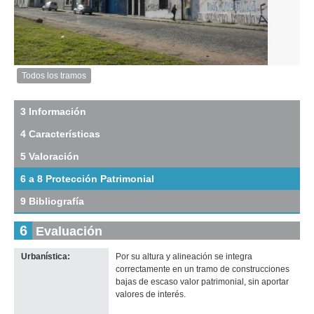
Todos los tramos
Imagen
del
tramo:
3 Información
Rbla
4 Características
25
de
5 Valoración
Agosto
de
6 a 8 Protección Patrimonial
1825
(R
9 Bibliografía
12)
Descargar
6
Evaluación
tamaño
original
Urbanística:
Por su altura y alineación se integra
correctamente en un tramo de construcciones
bajas de escaso valor patrimonial
, sin aportar
valores de interés.