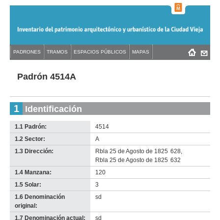
Jump
to
navigation
Back
PADRONES
TRAMOS
ESPACIOS PÚBLICOS
MAPAS
Menú
Back
to
principal
to
top
top
Padrón 4514A
1
Identificación
1.1 Padrón:
4514
1.2 Sector:
A
1.3 Dirección:
Rbla 25 de Agosto de 1825
628
,
Rbla 25 de Agosto de 1825
632
1.4 Manzana:
120
1.5 Solar:
3
1.6 Denominación
sd
original:
1.7 Denominación actual:
sd