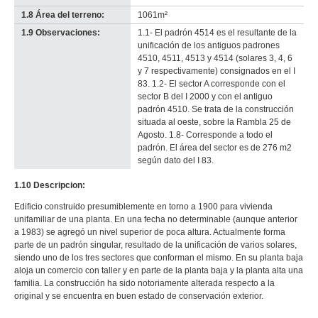
1.8 Área del terreno:
1061m²
1.9 Observaciones:
1.1- El padrón 4514 es el resultante de la
unificación de los antiguos padrones
4510, 4511, 4513 y 4514 (solares 3, 4, 6
y 7 respectivamente) consignados en el I
83. 1.2- El sector A corresponde con el
sector B del I 2000 y con el antiguo
padrón 4510. Se trata de la construcción
situada al oeste, sobre la Rambla 25 de
Agosto. 1.8- Corresponde a todo el
padrón. El área del sector es de 276 m2
según dato del I 83.
1.10 Descripcion:
Edificio construido presumiblemente en torno a 1900 para vivienda
unifamiliar de una planta. En una fecha no determinable (aunque anterior
a 1983) se agregó un nivel superior de poca altura. Actualmente forma
parte de un padrón singular, resultado de la unificación de varios solares,
siendo uno de los tres sectores que conforman el mismo. En su planta baja
aloja un comercio con taller y en parte de la planta baja y la planta alta una
familia. La construcción ha sido notoriamente alterada respecto a la
original y se encuentra en buen estado de conservación exterior.