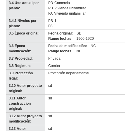
3.4 Uso actual por
PB
Comercio
planta:
PB
Vivienda unifamiliar
PA
Vivienda unifamiliar
3.4.1 Niveles por
PB
1
planta:
PA
1
3.5 Época original:
Fecha original:
SD
Rango fechas:
1900-1920
3.6 Época
Fecha de modificación:
NC
modificación:
Rango fechas:
NC
3.7 Propiedad:
Privada
3.8 Régimen:
Común
3.9 Protección
Protección departamental
legal:
3.10 Autor proyecto
sd
original:
3.11 Autor
sd
construcción
original:
3.12 Autor proyecto
sd
modificación:
3.13 Autor
sd