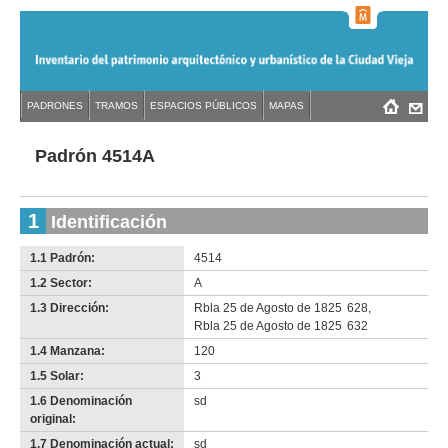
Jump
to
navigation
Back
PADRONES
TRAMOS
ESPACIOS PÚBLICOS
MAPAS
Menú
Back
to
principal
to
top
top
Padrón 4514A
1
Identificación
1.1 Padrón:
4514
1.2 Sector:
A
1.3 Dirección:
Rbla 25 de Agosto de 1825
628
,
Rbla 25 de Agosto de 1825
632
1.4 Manzana:
120
1.5 Solar:
3
1.6 Denominación
sd
original:
1.7 Denominación actual:
sd