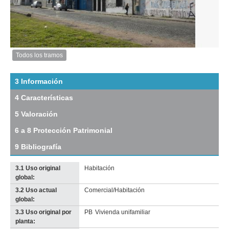
Todos los tramos
Imagen
del
tramo:
3 Información
Rbla
4 Características
25
de
5 Valoración
Agosto
de
6 a 8 Protección Patrimonial
1825
(R
9 Bibliografía
12)
Descargar
3.1 Uso original
Habitación
tamaño
global:
original
3.2 Uso actual
Comercial/Habitación
global:
3.3 Uso original por
PB
Vivienda unifamiliar
planta: