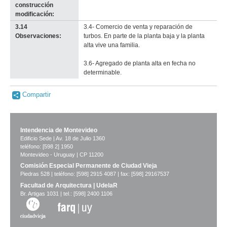
construcción
modificación:
3.14
3.4- Comercio de venta y reparación de
Observaciones:
turbos. En parte de la planta baja y la planta
alta vive una familia.
3.6- Agregado de planta alta en fecha no
determinable.
Compartir
Intendencia de Montevideo
Edificio Sede | Av. 18 de Julio 1360
teléfono: [598 2] 1950
Montevideo - Uruguay | CP 11200
Comisión Especial Permanente de Ciudad Vieja
Piedras 528 | teléfono: [598] 2915 4087 | fax: [598] 29167537
Facultad de Arquitectura | UdelaR
Br. Artigas 1031 | tel.: [598] 2400 1106