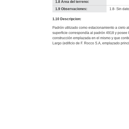
1.8 Área del terreno:
-
no
1.9 Observaciones:
1.8- Sin dato
info-
1.10 Descripcion:
Padrón utilizado como estacionamiento a cielo a
superficie correspondía al padrón 4918 y posee 
construcción emplazada en el mismo y que contin
Largo (edificio de F. Rocco S.A, emplazado prin