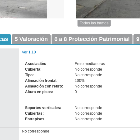
Todos los tramos
Imagen
del
icas
5 Valoración
6 a 8 Protección Patrimonial
tramo:
9
Florida
(Fl
Ver 1.10
2)
Descargar
Asociación:
Entre medianeras
tamaño
Cubierta:
No corresponde
original
Tipo:
No corresponde
Alineación frontal:
100%
Alineación con retiro:
No corresponde
Altura en pisos:
-
0
no
info-
Soportes verticales:
No corresponde
Cubiertas:
No corresponde
Entrepisos:
No corresponde
nventario 2010
adrón 422770
No corresponde
escarga tamaño original