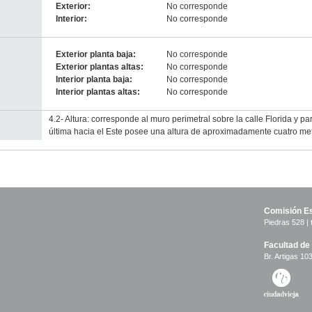
Exterior:
No corresponde
Interior:
No corresponde
Exterior planta baja:
No corresponde
Exterior plantas altas:
No corresponde
Interior planta baja:
No corresponde
Interior plantas altas:
No corresponde
4.2- Altura: corresponde al muro perimetral sobre la calle Florida y pa
última hacia el Este posee una altura de aproximadamente cuatro met
Comisión Es
Piedras 528 | 
Facultad de
Br. Artigas 103