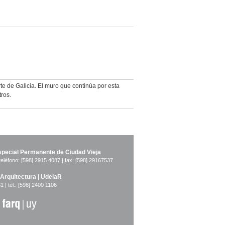
rte de Galicia. El muro que continúa por esta
ros.
pecial Permanente de Ciudad Vieja
teléfono: [598] 2915 4087 | fax: [598] 29167537
 Arquitectura | UdelaR
1 | tel.: [598] 2400 1106