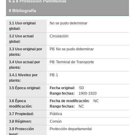
6 a 8 Protección Patrimonial
original
9 Bibliografía
3.1 Uso original
No se pudo determinar
global:
3.2 Uso actual
Circulación
global:
3.3 Uso original por
PB
No se pudo determinar
planta:
3.4 Uso actual por
PB
Terminal de Transporte
planta:
3.4.1 Niveles por
PB
1
planta:
3.5 Época original:
Fecha original:
SD
Rango fechas:
1900-1920
3.6 Época
Fecha de modificación:
NC
modificación:
Rango fechas:
NC
3.7 Propiedad:
Pública
3.8 Régimen:
Común
3.9 Protección
Protección departamental
legal: