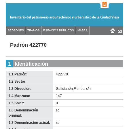
Jump
to
navigation
Back
PADRONES
TRAMOS
ESPACIOS PÚBLICOS
MAPAS
Menú
Back
to
principal
to
top
top
Padrón 422770
1
Identificación
1.1 Padrón:
422770
1.2 Sector:
-
no
1.3 Dirección:
Galicia
s/n
,
Florida
s/n
info-
1.4 Manzana:
147
1.5 Solar:
0
1.6 Denominación
sd
original:
1.7 Denominación actual:
sd