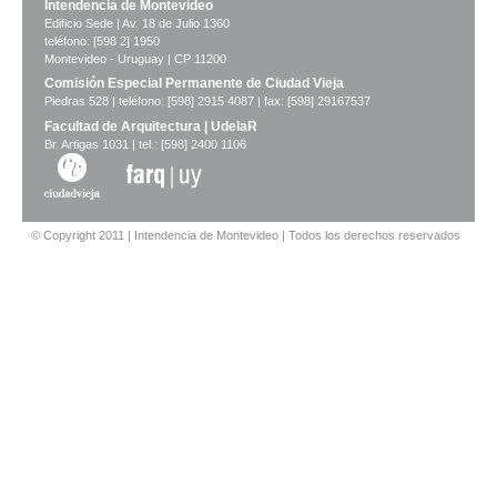
Intendencia de Montevideo
Edificio Sede | Av. 18 de Julio 1360
teléfono: [598 2] 1950
Montevideo - Uruguay | CP 11200
Comisión Especial Permanente de Ciudad Vieja
Piedras 528 | teléfono: [598] 2915 4087 | fax: [598] 29167537
Facultad de Arquitectura | UdelaR
Br. Artigas 1031 | tel.: [598] 2400 1106
© Copyright 2011 | Intendencia de Montevideo | Todos los derechos reservados