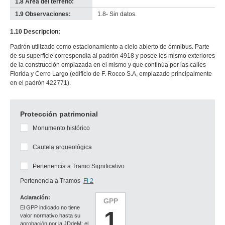
1.8 Área del terreno:
-
no
1.9 Observaciones:
1.8- Sin datos.
info-
1.10 Descripcion:
Padrón utilizado como estacionamiento a cielo abierto de ómnibus. Parte
de su superficie correspondía al padrón 4918 y posee los mismo exteriores
de la construcción emplazada en el mismo y que continúa por las calles
Florida y Cerro Largo (edificio de F. Rocco S.A, emplazado principalmente
en el padrón 422771).
Protección patrimonial
Monumento histórico
Cautela arqueológica
Pertenencia a Tramo Significativo
Pertenencia a Tramos
Fl 2
Aclaración:
GPP
El GPP indicado no tiene
1
valor normativo hasta su
aprobación por la JDdeM; el