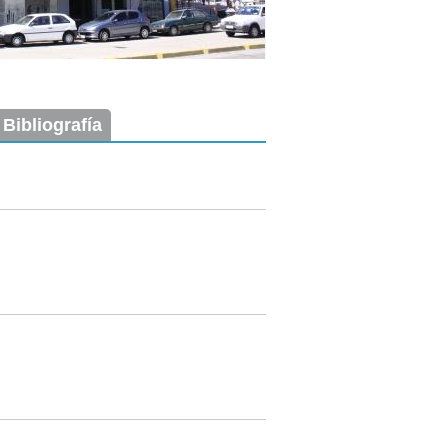
 Bibliografía
Imagen del tramo:
Rbla 25 de Agosto de 1825 (R 5)
Descarga tamaño completo