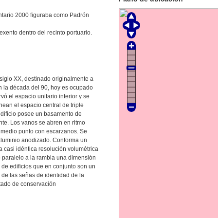
entario 2000 figuraba como Padrón
 exento dentro del recinto portuario.
l siglo XX, destinado originalmente a
en la década del 90, hoy es ocupado
ó el espacio unitario interior y se
ean el espacio central de triple
 edificio posee un basamento de
ente. Los vanos se abren en ritmo
e medio punto con escarzanos. Se
e aluminio anodizado. Conforma un
a casi idéntica resolución volumétrica
o paralelo a la rambla una dimensión
de edificios que en conjunto son un
a de las señas de identidad de la
tado de conservación