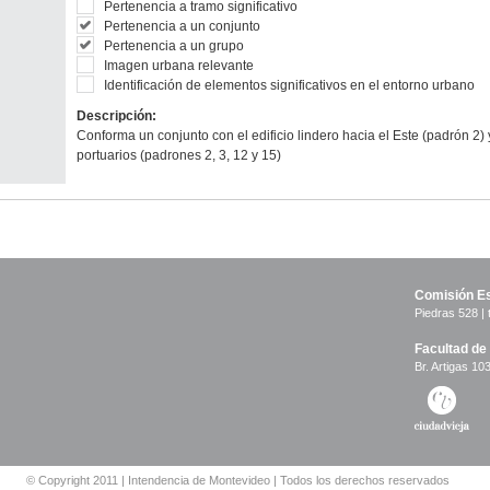
Pertenencia a tramo significativo
Pertenencia a un conjunto
Pertenencia a un grupo
Elementos significati
Imagen urbana relevante
Fachada hacia la ram
Identificación de elementos significativos en el entorno urbano
Descarga tamaño orig
Descripción:
Anterior
Pausa
Siguiente
Conforma un conjunto con el edificio lindero hacia el Este (padrón 2) 
portuarios (padrones 2, 3, 12 y 15)
Comisión Es
Piedras 528 | 
Facultad de
Br. Artigas 103
© Copyright 2011 | Intendencia de Montevideo | Todos los derechos reservados