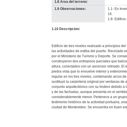
1.8 Área del terreno:
-
no
1.9 Observaciones:
1.1- En Inv
info-
16.
1.8- Edificio
1.10 Descripcion:
Edificio de tres niveles realizado a principios de
las actividades de estiba del puerto. Reciclado 
por el Ministerio de Turismo y Deporte. Se conserv
construyeron dos entrepisos parciales que balcon
altura, conectados con un ascensor vidriado. El
piedra vista que lo envuelve interior y exteriorm
regular en los tres niveles, combinando arcos d
sustituyó la carpintería original por ventanas d
conjunto arquitectónico con su lindero debido a l
y de las fachadas, aunque presenta en el sentid
considerablemente menor. Pertenece a un grupo 
testimonio histórico de la actividad portuaria, un
ciudad de Montevideo. Se encuentra en buen es