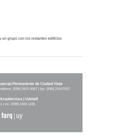
vos
bla
inal
y un grupo con los restantes edificios
pecial Permanente de Ciudad Vieja
teléfono: [598] 2915 4087 | fax: [598] 29167537
 Arquitectura | UdelaR
1 | tel.: [598] 2400 1106