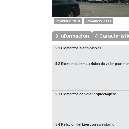
2
de
3
Inventario 2010
Inventario 2000
Inventario
2010
Exterior
3 Información
4 Característ
Descargar
imagen
5.1 Elementos significativos:
original
5.2 Elementos inmateriales de valor patrimon
5.3 Elementos de valor arqueológico:
I
F
D
5.4 Relación del bien con su entorno:
Anterior
Pausa
Siguiente