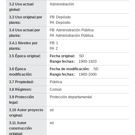
3.2 Uso actual
Administración
Imagen del tramo:
Rbla 25 de Agosto de 1825 (R 5)
global:
Descarga tamaño completo
3.3 Uso original por
PB
Depósito
Anterior
Pausa
Siguiente
planta:
PA
Depósito
3.4 Uso actual por
PB
Administración Pública
planta:
PA
Administración Pública
3.4.1 Niveles por
PB
1
planta:
PA
2
3.5 Época original:
Fecha original:
SD
Rango fechas:
1900-1920
3.6 Época
Fecha de modificación:
SD
modificación:
Rango fechas:
1980-2000
3.7 Propiedad:
Pública
3.8 Régimen:
Común
3.9 Protección
Protección departamental
legal:
3.10 Autor proyecto
sd
original:
3.11 Autor
sd
construcción
original: