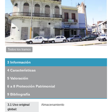
Inventario 2010
Fachada hacia la rambla
Descarga tamaño original
Anterior
Pausa
Siguiente
Todos los tramos
Imagen
del
tramo:
3 Información
Rbla
4 Características
25
de
5 Valoración
Agosto
de
6 a 8 Protección Patrimonial
1825
(R
9 Bibliografía
5)
Descargar
3.1 Uso original
Almacenamiento
tamaño
global:
original