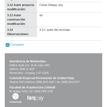
3.12 Autor proyecto
César Ortega, arq.
modificación:
3.13 Autor
sd
construcción
modificación:
3.14
3.12- autor del reciclaje.
Observaciones:
Compartir
Intendencia de Montevideo
Edificio Sede | Av. 18 de Julio 1360
teléfono: [598 2] 1950
Montevideo - Uruguay | CP 11200
Comisión Especial Permanente de Ciudad Vieja
Piedras 528 | teléfono: [598] 2915 4087 | fax: [598] 29167537
Facultad de Arquitectura | UdelaR
Br. Artigas 1031 | tel.: [598] 2400 1106