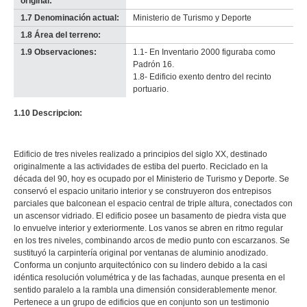
original:
1.7 Denominación actual:
Ministerio de Turismo y Deporte
1.8 Área del terreno:
-
no
1.9 Observaciones:
1.1- En Inventario 2000 figuraba como
info-
Padrón 16.
1.8- Edificio exento dentro del recinto
portuario.
1.10 Descripcion:
Edificio de tres niveles realizado a principios del siglo XX, destinado
originalmente a las actividades de estiba del puerto. Reciclado en la
década del 90, hoy es ocupado por el Ministerio de Turismo y Deporte. Se
conservó el espacio unitario interior y se construyeron dos entrepisos
parciales que balconean el espacio central de triple altura, conectados con
un ascensor vidriado. El edificio posee un basamento de piedra vista que
lo envuelve interior y exteriormente. Los vanos se abren en ritmo regular
en los tres niveles, combinando arcos de medio punto con escarzanos. Se
sustituyó la carpintería original por ventanas de aluminio anodizado.
Conforma un conjunto arquitectónico con su lindero debido a la casi
idéntica resolución volumétrica y de las fachadas, aunque presenta en el
sentido paralelo a la rambla una dimensión considerablemente menor.
Pertenece a un grupo de edificios que en conjunto son un testimonio