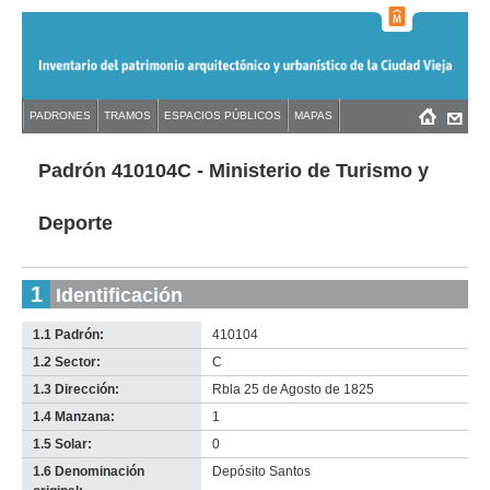
Jump
to
navigation
Back
PADRONES
TRAMOS
ESPACIOS PÚBLICOS
MAPAS
Menú
Back
to
principal
to
top
top
Padrón 410104C - Ministerio de Turismo y
Deporte
1
Identificación
1.1 Padrón:
410104
1.2 Sector:
C
1.3 Dirección:
Rbla 25 de Agosto de 1825
1.4 Manzana:
1
1.5 Solar:
0
1.6 Denominación
Depósito Santos