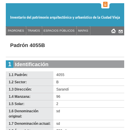
Jump
to
navigation
Back
PADRONES
TRAMOS
ESPACIOS PÚBLICOS
MAPAS
Menú
Back
to
principal
to
top
top
Padrón 4055B
1
Identificación
1.1 Padrón:
4055
1.2 Sector:
B
1.3 Dirección:
Sarandí
1.4 Manzana:
96
1.5 Solar:
2
1.6 Denominación
sd
original:
1.7 Denominación actual:
sd