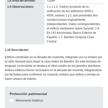
1.8 Área del terreno:
720m²
1.9 Observaciones:
1.1 y 1.2- Padron producto de la
unificación de los anteriores 4055 y
4056, solares 1 y 2, que presentan dos
construcciones originalmente
independientes. Datos correspondientes
al edificio medianero sobre Sarandí. 1.6-
En I 83 funcionaba: Banco Exterior de
España. 1.7- Bandes Uruguay Casa
Central.
1.10 Descripcion:
Edificio construido en la década del cuarenta, integrado con su lindero por
la calle Sarandí para alojar la casa matriz de Bandes. En esta fachada de
lenguaje racionalista se destaca el ritmo neutro de las grandes aberturas.
Ambos edificios fueron reciclados en la década del noventa, integrándose
las fachadas para conformar un conjunto unitario que define y remata un
tramo urbano de interés.
Protección patrimonial
Monumento histórico