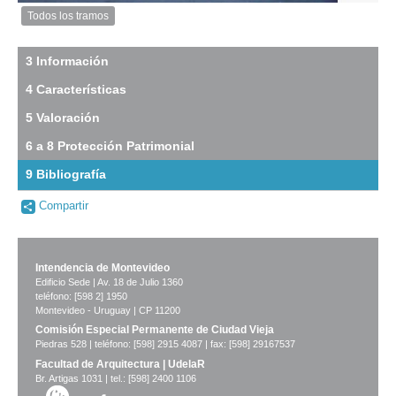
Todos los tramos
Imagen
del
tramo:
3 Información
Sarandí
4 Características
(Sa
8)
5 Valoración
Descargar
tamaño
6 a 8 Protección Patrimonial
original
9 Bibliografía
-
Compartir
no
info-
Intendencia de Montevideo
Edificio Sede | Av. 18 de Julio 1360
teléfono: [598 2] 1950
Montevideo - Uruguay | CP 11200
Comisión Especial Permanente de Ciudad Vieja
Piedras 528 | teléfono: [598] 2915 4087 | fax: [598] 29167537
Facultad de Arquitectura | UdelaR
Br. Artigas 1031 | tel.: [598] 2400 1106