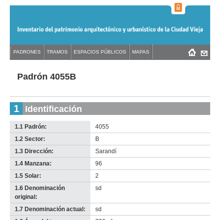
Jump
to
navigation
Back
PADRONES
TRAMOS
ESPACIOS PÚBLICOS
MAPAS
Menú
Back
to
principal
to
top
top
Padrón 4055B
1
Identificación
1.1 Padrón:
4055
1.2 Sector:
B
1.3 Dirección:
Sarandí
1.4 Manzana:
96
1.5 Solar:
2
1.6 Denominación
sd
original:
1.7 Denominación actual:
sd