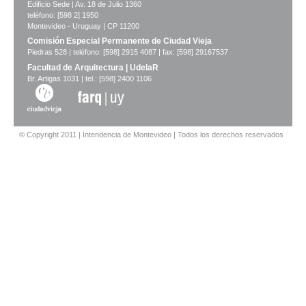
Edificio Sede | Av. 18 de Julio 1360
teléfono: [598 2] 1950
Montevideo - Uruguay | CP 11200
Comisión Especial Permanente de Ciudad Vieja
Piedras 528 | teléfono: [598] 2915 4087 | fax: [598] 29167537
Facultad de Arquitectura | UdelaR
Br. Artigas 1031 | tel.: [598] 2400 1106
© Copyright 2011 | Intendencia de Montevideo | Todos los derechos reservados