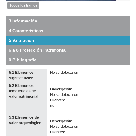
Todos los tramos
Imagen
del
tramo:
3 Información
Sarandí
4 Características
(Sa
8)
5 Valoración
Descargar
tamaño
6 a 8 Protección Patrimonial
original
9 Bibliografía
5.1 Elementos
No se detectaron.
significativos:
5.2 Elementos
Descripción:
inmateriales de
No se detectaron.
valor patrimonial:
Fuentes:
nc
5.3 Elementos de
Descripción:
valor arqueológico:
No se detectaron.
Fuentes: