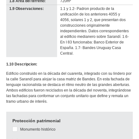
1.8 Área del terreno:
720m²
1.9 Observaciones:
1.1 y 1.2- Padron producto de la
unificación de los anteriores 4055 y
4056, solares 1 y 2, que presentan dos
construcciones originalmente
independientes. Datos correspondientes
al edificio medianero sobre Sarandí. 1.6-
En I 83 funcionaba: Banco Exterior de
España. 1.7- Bandes Uruguay Casa
Central.
1.10 Descripcion:
Edificio construido en la década del cuarenta, integrado con su lindero por
la calle Sarandí para alojar la casa matriz de Bandes. En esta fachada de
lenguaje racionalista se destaca el ritmo neutro de las grandes aberturas.
Ambos edificios fueron reciclados en la década del noventa, integrándose
las fachadas para conformar un conjunto unitario que define y remata un
tramo urbano de interés.
Protección patrimonial
Monumento histórico