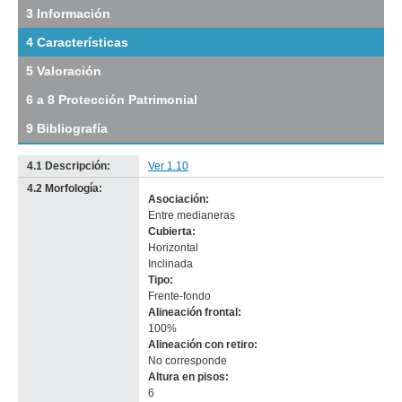
tramo:
3 Información
Alzáibar
4 Características
(Al
3)
5 Valoración
Descargar
tamaño
6 a 8 Protección Patrimonial
original
9 Bibliografía
4.1 Descripción:
Ver 1.10
4.2 Morfología:
Asociación:
Imagen del tramo:
Alzáibar (Al 3)
Entre medianeras
Descarga tamaño completo
Cubierta:
Anterior
Pausa
Siguiente
Horizontal
Inclinada
Tipo:
Frente-fondo
Alineación frontal:
100%
Alineación con retiro:
No corresponde
-
Altura en pisos:
no
6