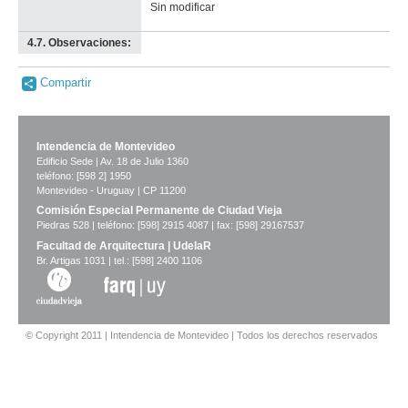
Sin modificar
4.7. Observaciones:
-
no
info-
Compartir
Intendencia de Montevideo
Edificio Sede | Av. 18 de Julio 1360
teléfono: [598 2] 1950
Montevideo - Uruguay | CP 11200
Comisión Especial Permanente de Ciudad Vieja
Piedras 528 | teléfono: [598] 2915 4087 | fax: [598] 29167537
Facultad de Arquitectura | UdelaR
Br. Artigas 1031 | tel.: [598] 2400 1106
© Copyright 2011 | Intendencia de Montevideo | Todos los derechos reservados