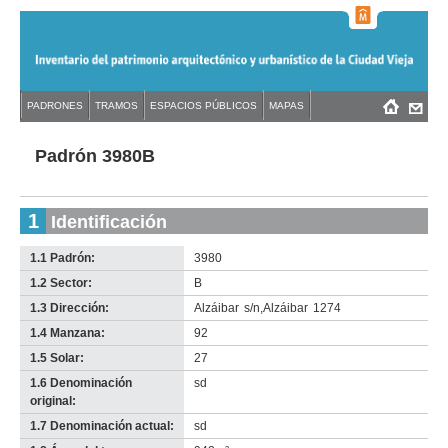
Jump
to
navigation
Back
PADRONES
TRAMOS
ESPACIOS PÚBLICOS
MAPAS
Menú
Back
to
principal
to
top
top
Padrón 3980B
1
Identificación
1.1 Padrón:
3980
1.2 Sector:
B
1.3 Dirección:
Alzáibar
s/n
,
Alzáibar
1274
1.4 Manzana:
92
1.5 Solar:
27
1.6 Denominación
sd
original:
1.7 Denominación actual:
sd