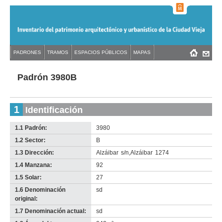
Jump
to
navigation
Back
PADRONES
TRAMOS
ESPACIOS PÚBLICOS
MAPAS
Menú
Back
to
principal
to
top
top
Padrón 3980B
1
Identificación
1.1 Padrón:
3980
1.2 Sector:
B
1.3 Dirección:
Alzáibar
s/n
,
Alzáibar
1274
1.4 Manzana:
92
1.5 Solar:
27
1.6 Denominación
sd
original:
1.7 Denominación actual:
sd