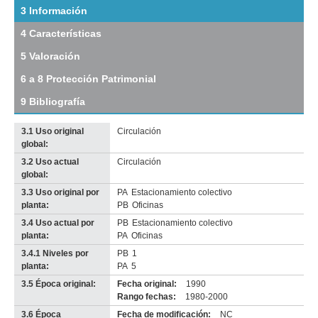
tramo:
3 Información
Alzáibar
4 Características
(Al
3)
5 Valoración
Descargar
tamaño
6 a 8 Protección Patrimonial
original
9 Bibliografía
3.1 Uso original
Circulación
global:
3.2 Uso actual
Circulación
Imagen del tramo:
Alzáibar (Al 3)
global:
Descarga tamaño completo
3.3 Uso original por
PA
Estacionamiento colectivo
Anterior
Pausa
Siguiente
planta:
PB
Oficinas
3.4 Uso actual por
PB
Estacionamiento colectivo
planta:
PA
Oficinas
3.4.1 Niveles por
PB
1
planta:
PA
5
3.5 Época original:
Fecha original:
1990
Rango fechas:
1980-2000
3.6 Época
Fecha de modificación:
NC