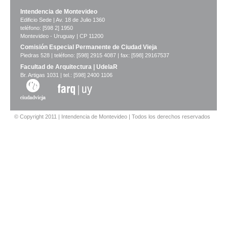
Intendencia de Montevideo
Edificio Sede | Av. 18 de Julio 1360
teléfono: [598 2] 1950
Montevideo - Uruguay | CP 11200
Comisión Especial Permanente de Ciudad Vieja
Piedras 528 | teléfono: [598] 2915 4087 | fax: [598] 29167537
Facultad de Arquitectura | UdelaR
Br. Artigas 1031 | tel.: [598] 2400 1106
© Copyright 2011 | Intendencia de Montevideo | Todos los derechos reservados