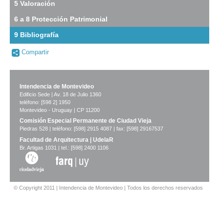
5 Valoración
Descargar
tamaño
6 a 8 Protección Patrimonial
original
9 Bibliografía
-
Compartir
no
info-
Imagen del tramo:
Zabala (Z 2)
Intendencia de Montevideo
Descarga tamaño completo
Edificio Sede | Av. 18 de Julio 1360
Anterior
Pausa
Siguiente
teléfono: [598 2] 1950
Montevideo - Uruguay | CP 11200
Comisión Especial Permanente de Ciudad Vieja
Piedras 528 | teléfono: [598] 2915 4087 | fax: [598] 29167537
Facultad de Arquitectura | UdelaR
Br. Artigas 1031 | tel.: [598] 2400 1106
© Copyright 2011 | Intendencia de Montevideo | Todos los derechos reservados