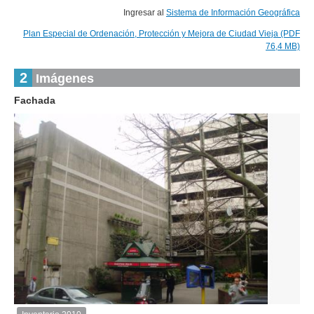
Ingresar al
Sistema de Información Geográfica
Plan Especial de Ordenación, Protección y Mejora de Ciudad Vieja (PDF
76,4 MB)
2
Imágenes
Fachada
2
de
3