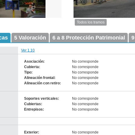
Todos los tramos
Imagen
del
icas
5 Valoración
6 a 8 Protección Patrimonial
tramo:
9
Zabala
(Z
Ver 1.10
2)
Descargar
Asociación:
No corresponde
tamaño
Cubierta:
No corresponde
original
Tipo:
No corresponde
Alineación frontal:
No corresponde
Alineación con retiro:
No corresponde
-
-
no
no
Soportes verticales:
No corresponde
info-
info-
Cubiertas:
No corresponde
Entrepisos:
No corresponde
nventario 2010
-
escarga tamaño original
no
Anterior
Pausa
Siguiente
info-
Exterior:
No corresponde