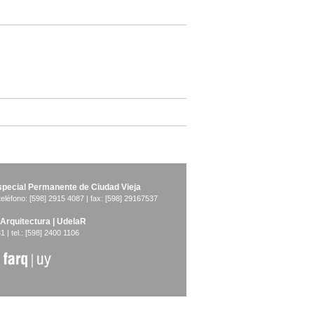
pecial Permanente de Ciudad Vieja
teléfono: [598] 2915 4087 | fax: [598] 29167537
 Arquitectura | UdelaR
1 | tel.: [598] 2400 1106