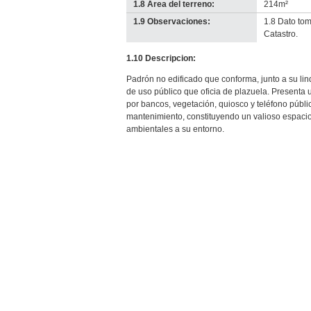
1.8 Área del terreno:
214m²
1.9 Observaciones:
1.8 Dato to
Catastro.
1.10 Descripcion:
Padrón no edificado que conforma, junto a su lin
de uso público que oficia de plazuela. Presenta
por bancos, vegetación, quiosco y teléfono públ
mantenimiento, constituyendo un valioso espaci
ambientales a su entorno.