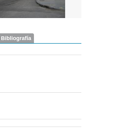
 Bibliografía
Imagen del tramo:
Zabala (Z 2)
Descarga tamaño completo