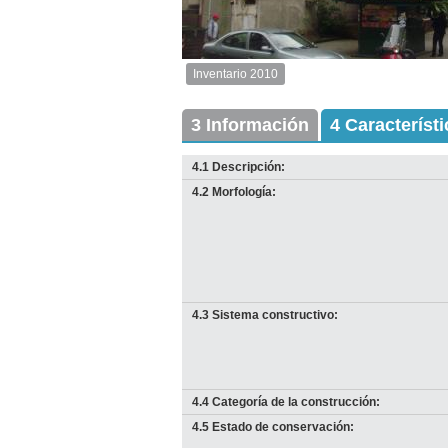
2
de
3
Inventario 2010
Inventario
2010
Exterior
3 Información
4 Característ
Descargar
imagen
4.1 Descripción:
original
4.2 Morfología:
4.3 Sistema constructivo:
I
4.4 Categoría de la construcción:
D
Anterior
Pausa
Siguiente
4.5 Estado de conservación: